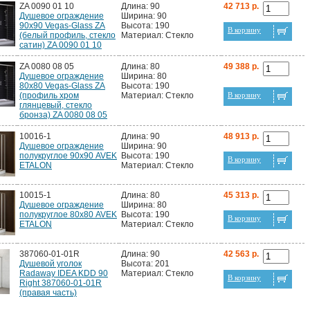
ZA 0090 01 10
Длина: 90
42 713 р.
Душевое ограждение
Ширина: 90
90x90 Vegas-Glass ZA
Высота: 190
В корзину
(белый профиль, стекло
Материал: Стекло
сатин) ZA 0090 01 10
ZA 0080 08 05
Длина: 80
49 388 р.
Душевое ограждение
Ширина: 80
80x80 Vegas-Glass ZA
Высота: 190
(профиль хром
Материал: Стекло
В корзину
глянцевый, стекло
бронза) ZA 0080 08 05
10016-1
Длина: 90
48 913 р.
Душевое ограждение
Ширина: 90
полукруглое 90х90 AVEK
Высота: 190
В корзину
ETALON
Материал: Стекло
10015-1
Длина: 80
45 313 р.
Душевое ограждение
Ширина: 80
полукруглое 80х80 AVEK
Высота: 190
В корзину
ETALON
Материал: Стекло
387060-01-01R
Длина: 90
42 563 р.
Душевой уголок
Высота: 201
Radaway IDEA KDD 90
Материал: Стекло
В корзину
Right 387060-01-01R
(правая часть)