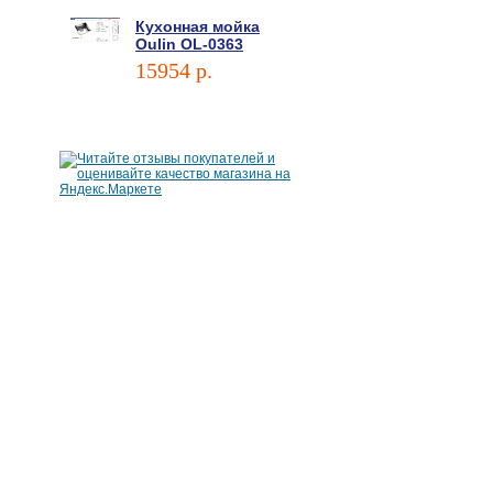
Кухонная мойка
Oulin OL-0363
15954 p.
В корзину