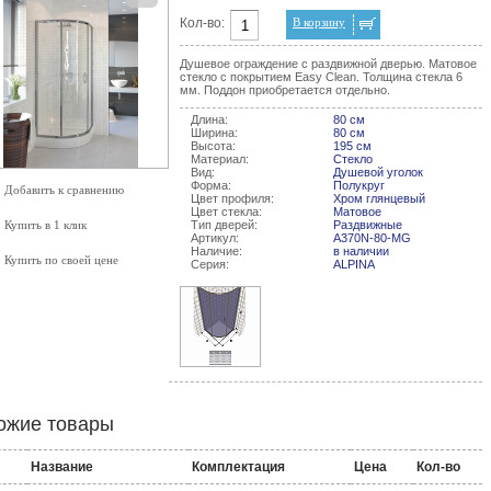
Кол-во:
В корзину
Душевое ограждение с раздвижной дверью. Матовое
стекло с покрытием Easy Clean. Толщина стекла 6
мм. Поддон приобретается отдельно.
Длина:
80 см
Ширина:
80 см
Высота:
195 см
Материал:
Стекло
Вид:
Душевой уголок
Форма:
Полукруг
Добавить к сравнению
Цвет профиля:
Хром глянцевый
Цвет стекла:
Матовое
Купить в 1 клик
Тип дверей:
Раздвижные
Артикул:
A370N-80-MG
Наличие:
в наличии
Купить по своей цене
Серия:
ALPINA
ожие товары
Название
Комплектация
Цена
Кол-во