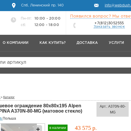
Спб, Ленинский пр. 140
info@webdush.
Появился вопрос? Мы отве
Пн-пт:
10:00 - 20:00
+7(812)3052555
сб:
12:00 - 18:00
Заказать звонок
О КОМПАНИИ
КАК КУПИТЬ?
ДОСТАВКА
УСЛУГИ
или артикул
>
Каталог
шевое ограждение 80x80х195 Alpen
Арт.: A370N-80-
PINA A370N-80-MG (матовое стекло)
MG
en
Польша
43 575 р.
в наличии