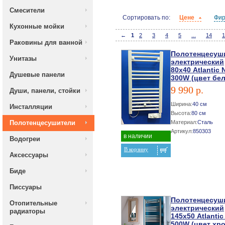
Смесители
Сортировать по:
Цене
Фи
Кухонные мойки
←
1
2
3
4
5
...
14
1
Раковины для ванной
Полотенцесуш
Унитазы
электрический
80х40 Atlantic
Душевые панели
300W (цвет бе
9 990 р.
Души, панели, стойки
Ширина:
40 см
Инсталляции
Высота:
80 см
Полотенцесушители
Материал:
Сталь
Артикул:
850303
в наличии
Водогреи
В корзину
Аксессуары
Биде
Писсуары
Полотенцесуш
Отопительные
электрический
радиаторы
145х50 Atlantic
500W (цвет хр