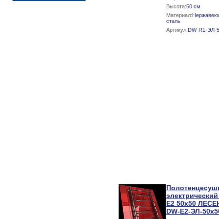
Высота:
50 см
Материал:
Нержавею
сталь
Артикул:
DW-R1-ЭЛ-5
Полотенцесуш
электрический
E2 50х50 ЛЕСЕ
DW-E2-ЭЛ-50х5