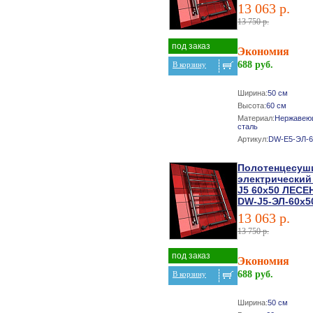
13 063 р.
13 750 р.
под заказ
Экономия
688 руб.
В корзину
Ширина:
50 см
Высота:
60 см
Материал:
Нержавею
сталь
Артикул:
DW-E5-ЭЛ-6
Полотенцесуш
электрический
J5 60х50 ЛЕСЕ
DW-J5-ЭЛ-60х5
13 063 р.
13 750 р.
под заказ
Экономия
688 руб.
В корзину
Ширина:
50 см