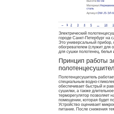
Высота:
60 см
Материал:
Нержавею
сталь
Артикул:
DW-J5-ЭЛ-6
←
1
2
3
4
5
...
14
1
Электрический полотенцесуш
городе Санкт-Петербург на 
Это универсальный прибор,
обогревателем (служит для 
для сушки полотенец, белья 
Принцип работы э
полотенцесушите
Полотенцесушитель работает
специальным водно-гликоле
обеспечивает быстрый и рав
сушилки, а также длительно
терморегулятор позволяет н
помещении, которая будет п
Устройство оценивает микрок
питание. После снижения те