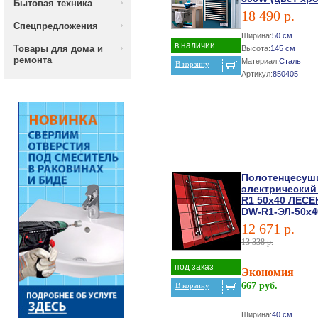
Бытовая техника
18 490 р.
Спецпредложения
Ширина:
50 см
в наличии
Товары для дома и
Высота:
145 см
ремонта
Материал:
Сталь
В корзину
Артикул:
850405
Полотенцесуш
электрический
R1 50х40 ЛЕС
DW-R1-ЭЛ-50х4
12 671 р.
13 338 р.
под заказ
Экономия
667 руб.
В корзину
Ширина:
40 см