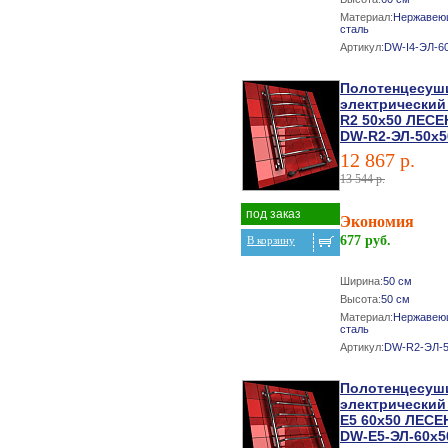
Материал:
Нержавею
сталь
Артикул:
DW-I4-ЭЛ-6
Полотенцесуш
электрический
R2 50х50 ЛЕС
DW-R2-ЭЛ-50х5
12 867 р.
13 544 р.
под заказ
Экономия
677 руб.
В корзину
Ширина:
50 см
Высота:
50 см
Материал:
Нержавею
сталь
Артикул:
DW-R2-ЭЛ-5
Полотенцесуш
электрический
E5 60х50 ЛЕСЕ
DW-E5-ЭЛ-60х5