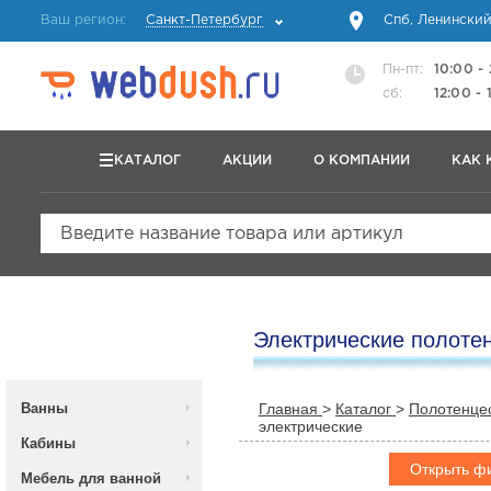
Ваш регион:
Санкт-Петербург
Спб, Ленинский
Пн-пт:
10:00 -
сб:
12:00 - 
КАТАЛОГ
АКЦИИ
О КОМПАНИИ
КАК 
Введите название товара или артикул
Электрические полоте
Ванны
Главная
>
Каталог
>
Полотенце
электрические
Кабины
Открыть ф
Мебель для ванной