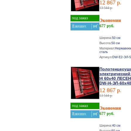
12 867 р.
13 544 р.
под заказ
Экономия
677 руб.
В корзину
Ширина:
50 см
Высота:
50 см
Материал:
Нержавею
сталь
Артикул:
DW-E2-ЭЛ-5
Полотенцесуш
электрический
I4 60х40 ЛЕСЕ
DW-I4-ЭЛ-60х4
12 867 р.
13 544 р.
под заказ
Экономия
677 руб.
В корзину
Ширина:
40 см
Высота:
60 см