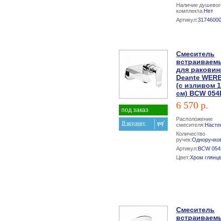
Наличие душевог
комплекта:
Нет
Артикул:
3174600
Смеситель
встраиваем
для ракови
Deante WER
(с изливом 
см) BCW 054
6 570 р.
под заказ
Расположение
В корзину
смесителя:
Насте
Количество
ручек:
Одноручко
Артикул:
BCW 054
Цвет:
Хром глянц
Смеситель
встраиваем