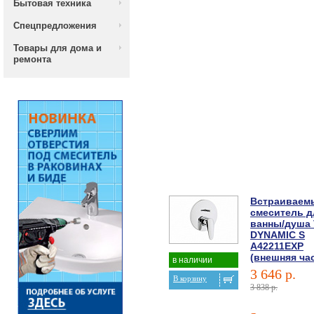
Бытовая техника
Спецпредложения
Товары для дома и
ремонта
Встраиваем
смеситель д
ванны/душа V
DYNAMIC S
A42211EXP
(внешняя ча
в наличии
3 646 р.
В корзину
3 838 р.