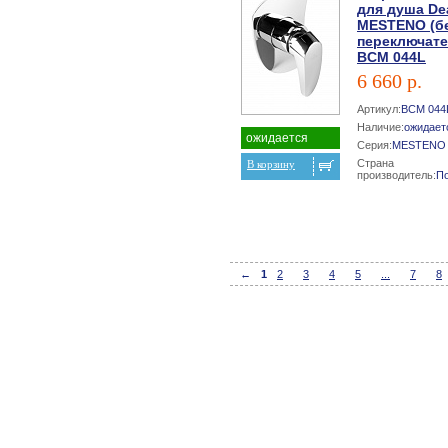
для душа De
MESTENO (б
переключате
BCM 044L
6 660 р.
Артикул:
BCM 044
Наличие:
ожидает
ожидается
Серия:
MESTENO
Страна
В корзину
производитель:
П
←
1
2
3
4
5
...
7
8