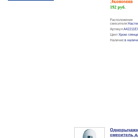
Экономия
192 руб.
Расположение
смесителя:
Насте
Артикул:
A42211E
Цвет:
Хром глянц
Наличие:
в налич
Однорычаж
смеситель д