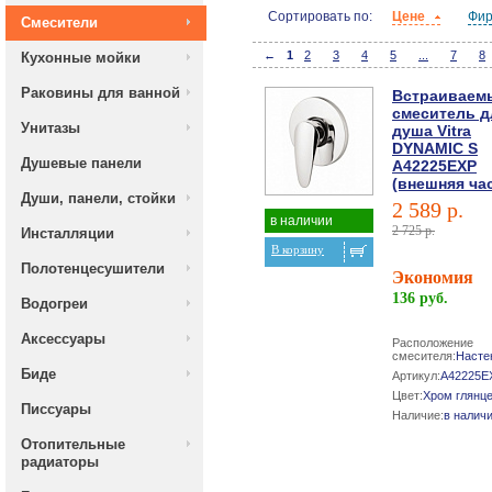
Сортировать по:
Цене
Фи
Смесители
←
1
2
3
4
5
...
7
8
Кухонные мойки
Раковины для ванной
Встраиваем
смеситель д
Унитазы
душа Vitra
DYNAMIC S
Душевые панели
A42225EXP
(внешняя ча
Души, панели, стойки
2 589 р.
в наличии
2 725 р.
Инсталляции
В корзину
Полотенцесушители
Экономия
136 руб.
Водогреи
Аксессуары
Расположение
смесителя:
Насте
Биде
Артикул:
A42225E
Цвет:
Хром глянц
Писсуары
Наличие:
в налич
Отопительные
радиаторы