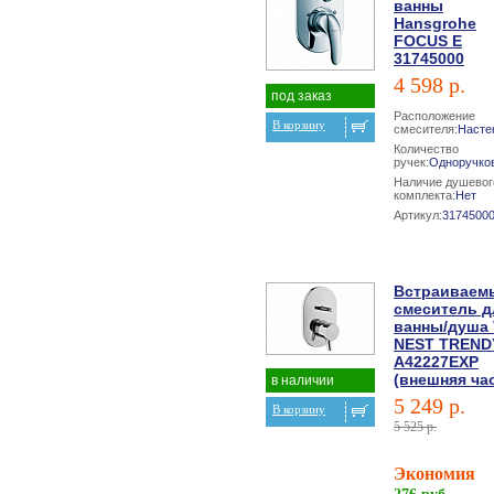
ванны
Hansgrohe
FOCUS E
31745000
4 598 р.
под заказ
Расположение
В корзину
смесителя:
Насте
Количество
ручек:
Одноручко
Наличие душевог
комплекта:
Нет
Артикул:
3174500
Встраиваем
смеситель д
ванны/душа V
NEST TREND
A42227EXP
(внешняя ча
в наличии
5 249 р.
В корзину
5 525 р.
Экономия