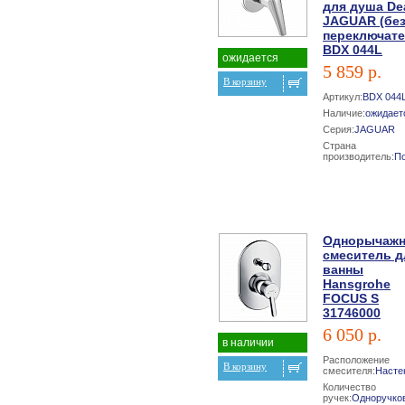
для душа De
JAGUAR (бе
переключате
BDX 044L
ожидается
5 859 р.
В корзину
Артикул:
BDX 044
Наличие:
ожидает
Серия:
JAGUAR
Страна
производитель:
П
Однорычаж
смеситель д
ванны
Hansgrohe
FOCUS S
31746000
6 050 р.
в наличии
Расположение
В корзину
смесителя:
Насте
Количество
ручек:
Одноручко