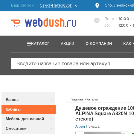
Ваш регион:
Санкт-Петербург
Спб, Ленинский
Пн-пт:
10:00 -
сб:
12:00 - 
КАТАЛОГ
АКЦИИ
О КОМПАНИИ
КАК 
Введите название товара или артикул
Ванны
Главная
>
Каталог
Душевое ограждение 10
Кабины
ALPINA Square A320N-1
стекло)
Мебель для ванной
Alpen
Польша
Смесители