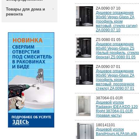
ZA 0090 07 10
Товары для дома и
Душевое ограждение
ремонта
90x90 Vegas-Glass ZA
(профиль хром
матовый, стекло сатин)
ZA 0090 07 10
ZS 0080 01 05
Душевое ограждение
80x80 Vegas-Glass ZS
(белый профиль, стекло
бронза) ZS 0080 01 05
ZA 0090 07 01
Душевое ограждение
90x90 Vegas-Glass ZA
(профиль хром
матовый, прозрачное
стекло) ZA 0090 07 01
387064-01-01R
Душевой уголок
Radaway IDEA KDD 120
Right 387064-01-01R
(правая часть)
180141101
Душевой уголок
BandHours ALFA bh.alfa