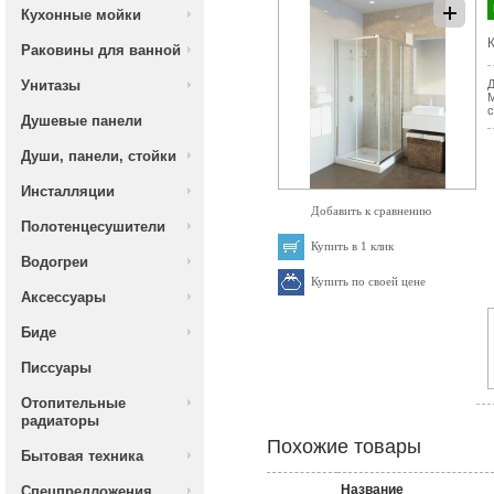
Кухонные мойки
К
Раковины для ванной
Унитазы
Д
М
с
Душевые панели
Души, панели, стойки
Инсталляции
Добавить к сравнению
Полотенцесушители
Купить в 1 клик
Водогреи
Купить по своей цене
Аксессуары
Биде
Писсуары
Отопительные
радиаторы
Похожие товары
Бытовая техника
Название
Спецпредложения