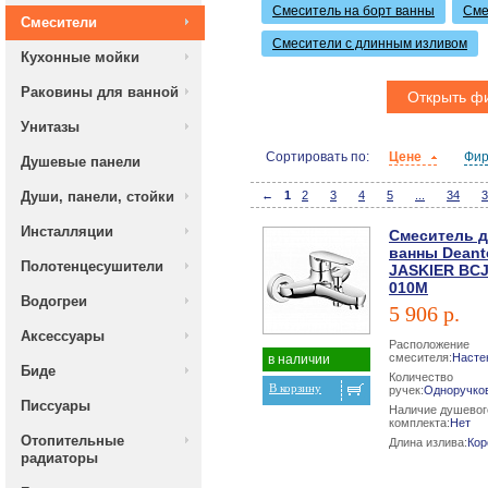
Смеситель на борт ванны
Сме
Смесители
Смесители с длинным изливом
Кухонные мойки
Раковины для ванной
Открыть ф
Унитазы
Сортировать по:
Цене
Фи
Душевые панели
Души, панели, стойки
←
1
2
3
4
5
...
34
3
Инсталляции
Смеситель 
ванны Deant
Полотенцесушители
JASKIER BC
010M
Водогреи
5 906 р.
Аксессуары
Расположение
смесителя:
Насте
в наличии
Биде
Количество
В корзину
ручек:
Одноручко
Писсуары
Наличие душевог
комплекта:
Нет
Отопительные
Длина излива:
Кор
радиаторы