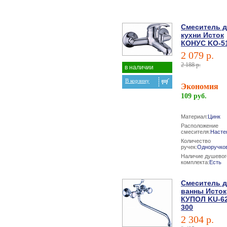
Смеситель 
кухни Исток
КОНУС KO-5
2 079 р.
2 188 р.
в наличии
В корзину
Экономия
109 руб.
Материал:
Цинк
Расположение
смесителя:
Насте
Количество
ручек:
Одноручко
Наличие душевог
комплекта:
Есть
Смеситель 
ванны Исток
КУПОЛ KU-6
300
2 304 р.