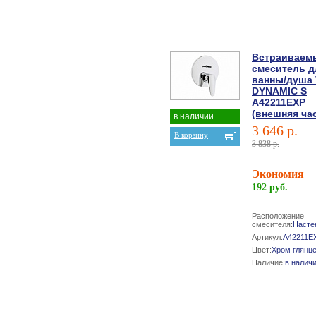
Встраиваем
смеситель д
ванны/душа V
DYNAMIC S
A42211EXP
(внешняя ча
в наличии
3 646 р.
В корзину
3 838 р.
Экономия
192 руб.
Расположение
смесителя:
Насте
Артикул:
A42211E
Цвет:
Хром глянц
Наличие:
в налич