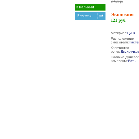
2 425 р.
в наличии
Экономия
В корзину
121 руб.
Материал:
Цинк
Расположение
смесителя:
Насте
Количество
ручек:
Двухручко
Наличие душевог
комплекта:
Есть