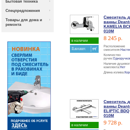
Бытовая техника
Спецпредложения
Смеситель 
Товары для дома и
ванны Deant
ремонта
KAMELIA BC
010M
8 245 р.
в наличии
Расположение
В корзину
смесителя:
Насте
Количество
ручек:
Одноручко
Наличие душевог
комплекта:
Нет
Длина излива:
Кор
Смеситель 
ванны Deant
ELIPTIC BDQ
010M
9 728 р.
в наличии