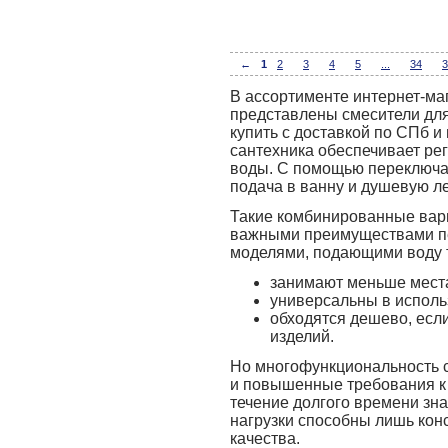
←
1
2
3
4
5
...
34
3
В ассортименте интернет-м
представлены смесители для
купить с доставкой по СПб и
сантехника обеспечивает ре
воды. С помощью переключа
подача в ванну и душевую ле
Такие комбинированные вар
важными преимуществами п
моделями, подающими воду т
занимают меньше мест
универсальны в исполь
обходятся дешево, если
изделий.
Но многофункциональность 
и повышенные требования к
течение долгого времени зн
нагрузки способны лишь кон
качества.