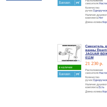
Расположение
В корзину
смесителя:
Насте
Количество
ручек:
Одноручко
Наличие душевог
комплекта:
Нет
Длина излива:
Кор
Смеситель 
ванны Deant
JAGUAR BD
011M
21 230 р.
в наличии
Расположение
смесителя:
Насте
В корзину
Количество
ручек:
Одноручко
Наличие душевог
комплекта:
Есть
Длина излива:
Кор