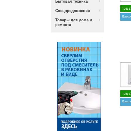
Бытовая техника
под з
Спецпредложения
В кор
Товары для дома и
ремонта
под з
В кор