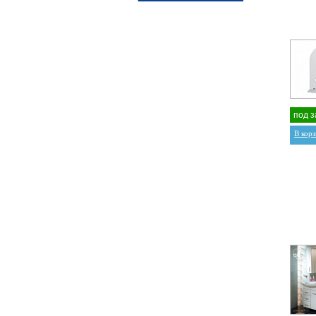
под з
В кор