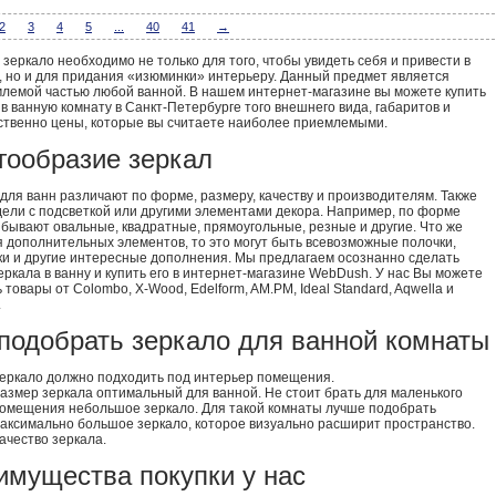
2
3
4
5
...
40
41
→
 зеркало необходимо не только для того, чтобы увидеть себя и привести в
, но и для придания «изюминки» интерьеру. Данный предмет является
лемой частью любой ванной. В нашем интернет-магазине вы можете купить
 в ванную комнату в Санкт-Петербурге того внешнего вида, габаритов и
ственно цены, которые вы считаете наиболее приемлемыми.
гообразие зеркал
для ванн различают по форме, размеру, качеству и производителям. Также
дели с подсветкой или другими элементами декора. Например, по форме
 бывают овальные, квадратные, прямоугольные, резные и другие. Что же
я дополнительных элементов, то это могут быть всевозможные полочки,
и и другие интересные дополнения. Мы предлагаем осознанно сделать
еркала в ванну и купить его в интернет-магазине WebDush. У нас Вы можете
 товары от Colombo, X-Wood, Edelform, AM.PM, Ideal Standard, Aqwella и
.
 подобрать зеркало для ванной комнаты
еркало должно подходить под интерьер помещения.
азмер зеркала оптимальный для ванной. Не стоит брать для маленького
омещения небольшое зеркало. Для такой комнаты лучше подобрать
аксимально большое зеркало, которое визуально расширит пространство.
ачество зеркала.
имущества покупки у нас