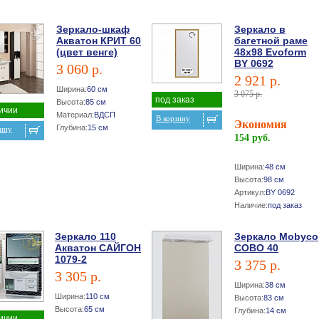
Зеркало-шкаф
Зеркало в
Акватон КРИТ 60
багетной раме
(цвет венге)
48х98 Evoform
BY 0692
3 060 р.
2 921 р.
Ширина:
60 см
3 075 р.
под заказ
Высота:
85 см
ичии
Материал:
ВДСП
В корзину
Экономия
Глубина:
15 см
зину
154 руб.
Ширина:
48 см
Высота:
98 см
Артикул:
BY 0692
Наличие:
под заказ
Зеркало 110
Зеркало Mobyco
Акватон САЙГОН
COBO 40
1079-2
3 375 р.
3 305 р.
Ширина:
38 см
Ширина:
110 см
Высота:
83 см
Высота:
65 см
Глубина:
14 см
ичии