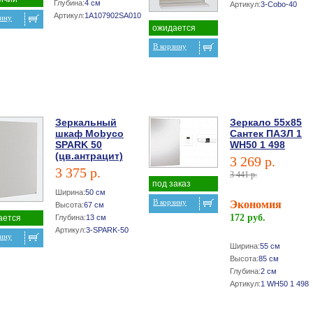
Глубина:
4 см
Артикул:
3-Cobo-40
Артикул:
1A107902SA010
зину
ожидается
В корзину
Зеркальный
Зеркало 55х85
шкаф Mobyco
Сантек ПАЗЛ 1
SPARK 50
WH50 1 498
(цв.антрацит)
3 269 р.
3 375 р.
3 441 р.
под заказ
Ширина:
50 см
В корзину
Экономия
Высота:
67 см
172 руб.
ается
Глубина:
13 см
Артикул:
3-SPARK-50
зину
Ширина:
55 см
Высота:
85 см
Глубина:
2 см
Артикул:
1 WH50 1 498