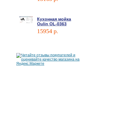
В корзину
Кухонная мойка
Oulin OL-0363
15954 p.
В корзину