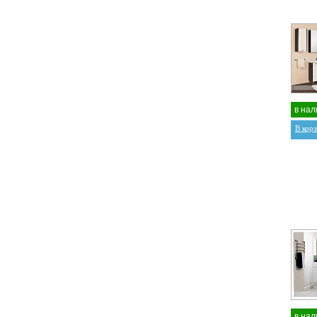
в нал
В кор
в нал