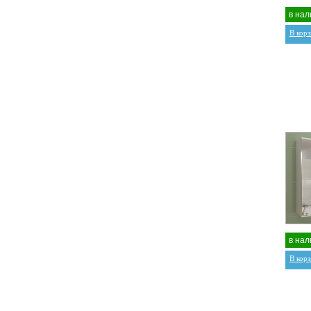
в нал
В кор
в нал
В кор