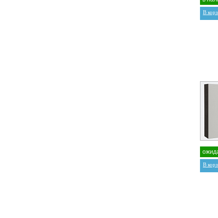
В кор
ожид
В кор