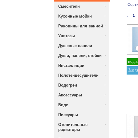
Сорти
Смесители
←
1
Кухонные мойки
Раковины для ванной
Унитазы
Душевые панели
Души, панели, стойки
под з
Инсталляции
В кор
Полотенцесушители
Водогреи
Аксессуары
Биде
Писсуары
Отопительные
радиаторы