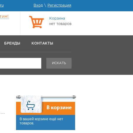
ru
Вход
\
Регистрация
тим!
Корзина
нет товаров
БРЕНДЫ
КОНТАКТЫ
ИСКАТЬ
В вашей корзине ещё нет
товаров.