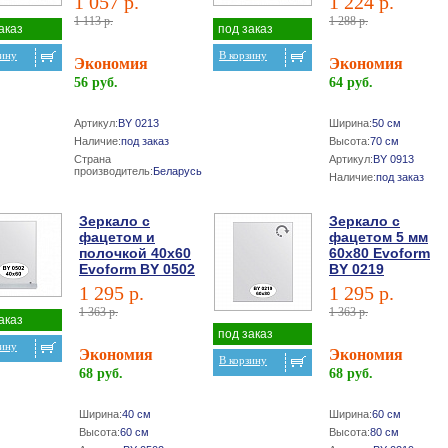
1 057 р.
1 224 р.
1 113 р.
1 288 р.
аказ
под заказ
зину
В корзину
Экономия
Экономия
56 руб.
64 руб.
Артикул:
BY 0213
Ширина:
50 см
Наличие:
под заказ
Высота:
70 см
Страна
Артикул:
BY 0913
производитель:
Беларусь
Наличие:
под заказ
Зеркало с
Зеркало с
фацетом и
фацетом 5 мм
полочкой 40х60
60х80 Evoform
Evoform BY 0502
BY 0219
1 295 р.
1 295 р.
1 363 р.
1 363 р.
аказ
под заказ
зину
Экономия
Экономия
В корзину
68 руб.
68 руб.
Ширина:
40 см
Ширина:
60 см
Высота:
60 см
Высота:
80 см