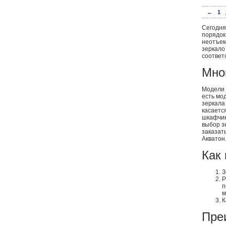
←
1
Сегодня
порядок
неотъем
зеркало
соответ
Мно
Модели 
есть мо
зеркала
касаетс
шкафчик
выбор з
заказать
Акватон
Как
З
Р
п
м
К
Пре