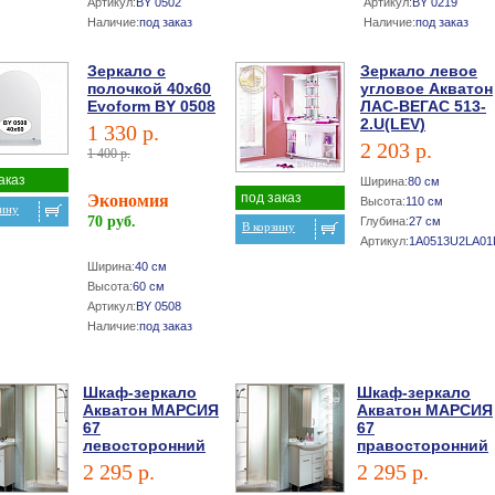
Артикул:
BY 0502
Артикул:
BY 0219
Наличие:
под заказ
Наличие:
под заказ
Зеркало с
Зеркало левое
полочкой 40х60
угловое Акватон
Evoform BY 0508
ЛАС-ВЕГАС 513-
2.U(LEV)
1 330 р.
2 203 р.
1 400 р.
аказ
Ширина:
80 см
под заказ
Экономия
Высота:
110 см
зину
70 руб.
Глубина:
27 см
В корзину
Артикул:
1A0513U2LA01
Ширина:
40 см
Высота:
60 см
Артикул:
BY 0508
Наличие:
под заказ
Шкаф-зеркало
Шкаф-зеркало
Акватон МАРСИЯ
Акватон МАРСИЯ
67
67
левосторонний
правосторонний
2 295 р.
2 295 р.