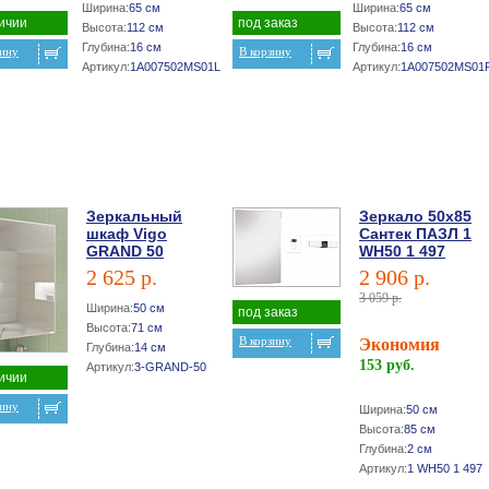
Ширина:
65 см
Ширина:
65 см
ичии
под заказ
Высота:
112 см
Высота:
112 см
Глубина:
16 см
Глубина:
16 см
зину
В корзину
Артикул:
1A007502MS01L
Артикул:
1A007502MS01
Зеркальный
Зеркало 50х85
шкаф Vigo
Сантек ПАЗЛ 1
GRAND 50
WH50 1 497
2 625 р.
2 906 р.
3 059 р.
Ширина:
50 см
под заказ
Высота:
71 см
В корзину
Экономия
Глубина:
14 см
153 руб.
Артикул:
3-GRAND-50
ичии
зину
Ширина:
50 см
Высота:
85 см
Глубина:
2 см
Артикул:
1 WH50 1 497