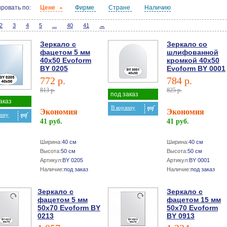
ровать по:
Цене
Фирме
Стране
Наличию
2
3
4
5
...
40
41
→
Зеркало с
Зеркало со
фацетом 5 мм
шлифованной
40х50 Evoform
кромкой 40х50
BY 0205
Evoform BY 0001
772 р.
784 р.
813 р.
825 р.
под заказ
аказ
В корзину
Экономия
Экономия
зину
41 руб.
41 руб.
Ширина:
40 см
Ширина:
40 см
Высота:
50 см
Высота:
50 см
Артикул:
BY 0205
Артикул:
BY 0001
Наличие:
под заказ
Наличие:
под заказ
Зеркало с
Зеркало с
фацетом 5 мм
фацетом 15 мм
50х70 Evoform BY
50х70 Evoform
0213
BY 0913