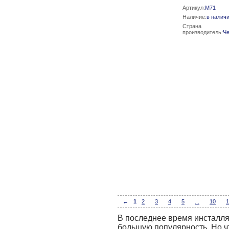
Артикул:
M71
Наличие:
в налич
Страна
производитель:
Ч
←
1
2
3
4
5
...
10
1
В последнее время инсталля
большую популярность. Но ч