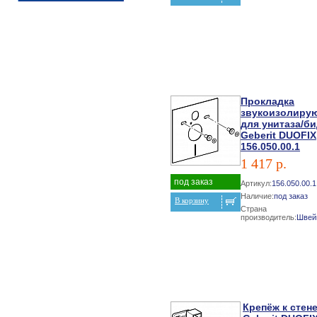
Прокладка
звукоизолиру
для унитаза/б
Geberit DUOFIX
156.050.00.1
1 417 р.
под заказ
Артикул:
156.050.00.1
Наличие:
под заказ
В корзину
Страна
производитель:
Швей
Крепёж к стен