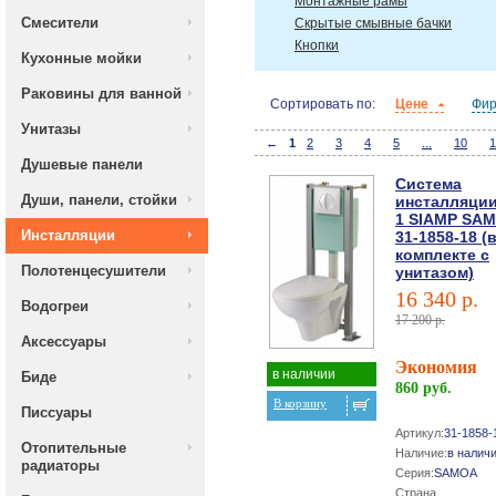
Монтажные рамы
Смесители
Скрытые смывные бачки
Кнопки
Кухонные мойки
Раковины для ванной
Сортировать по:
Цене
Фи
Унитазы
←
1
2
3
4
5
...
10
1
Душевые панели
Система
Души, панели, стойки
инсталляции
1 SIAMP SA
Инсталляции
31-1858-18 (
комплекте с
Полотенцесушители
унитазом)
16 340 р.
Водогреи
17 200 р.
Аксессуары
Экономия
в наличии
Биде
860 руб.
В корзину
Писсуары
Артикул:
31-1858-
Отопительные
Наличие:
в налич
радиаторы
Серия:
SAMOA
Страна