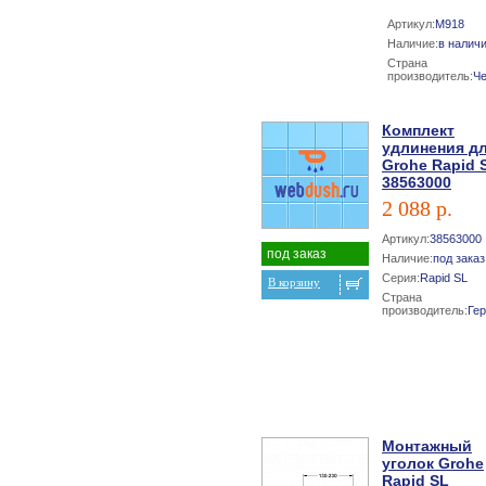
Артикул:
M918
Наличие:
в налич
Страна
производитель:
Ч
Комплект
удлинения д
Grohe Rapid 
38563000
2 088 р.
Артикул:
38563000
под заказ
Наличие:
под заказ
Серия:
Rapid SL
В корзину
Страна
производитель:
Ге
Монтажный
уголок Grohe
Rapid SL