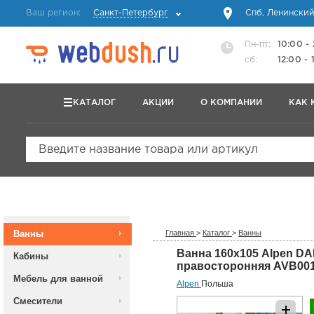
Ваш регион:
Санкт-Петербург
Спб, Ленинский
Пн-пт:
10:00 -
сб:
12:00 - 
КАТАЛОГ
АКЦИИ
О КОМПАНИИ
КАК 
Введите название товара или артикул
Ванны
Главная
>
Каталог
>
Ванны
Ванна 160х105 Alpen D
Кабины
правосторонняя AVB00
Мебель для ванной
Alpen
Польша
Смесители