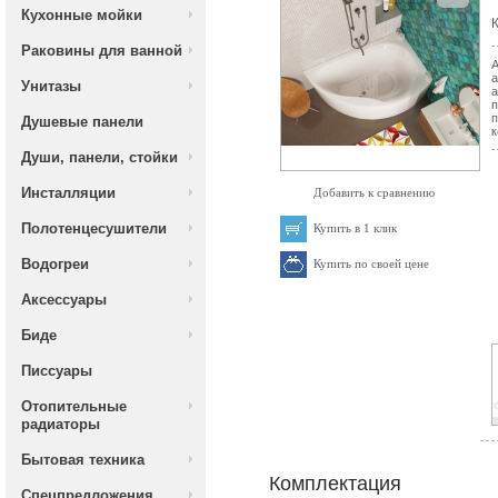
Кухонные мойки
К
Раковины для ванной
А
а
Унитазы
а
п
п
Душевые панели
к
Души, панели, стойки
Инсталляции
Добавить к сравнению
Полотенцесушители
Купить в 1 клик
Водогреи
Купить по своей цене
Аксессуары
Биде
Писсуары
Отопительные
радиаторы
Бытовая техника
Комплектация
Спецпредложения