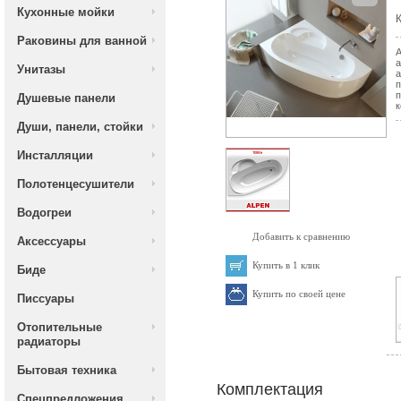
Кухонные мойки
К
Раковины для ванной
А
а
Унитазы
а
п
п
Душевые панели
к
Души, панели, стойки
Инсталляции
Полотенцесушители
Водогреи
Добавить к сравнению
Аксессуары
Купить в 1 клик
Биде
Купить по своей цене
Писсуары
Отопительные
радиаторы
Бытовая техника
Комплектация
Спецпредложения