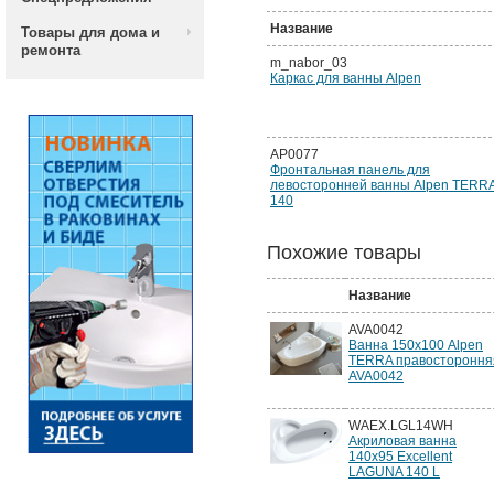
Название
Товары для дома и
ремонта
m_nabor_03
Каркас для ванны Alpen
AP0077
Фронтальная панель для
левосторонней ванны Alpen TERR
140
Похожие товары
Название
AVA0042
Ванна 150х100 Alpen
TERRA правостороння
AVA0042
WAEX.LGL14WH
Акриловая ванна
140x95 Excellent
LAGUNA 140 L