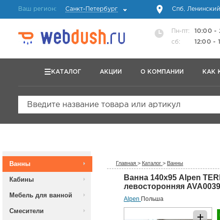
Ваш регион:
Санкт-Петербург
Спб, Ленинский
Пн-пт:
10:00 -
сб:
12:00 - 
КАТАЛОГ
АКЦИИ
О КОМПАНИИ
КАК 
Введите название товара или артикул
Ванны
Главная
>
Каталог
>
Ванны
Ванна 140х95 Alpen TE
Кабины
левосторонняя AVA003
Мебель для ванной
Alpen
Польша
Смесители