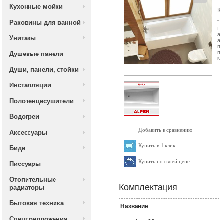
Кухонные мойки
К
Раковины для ванной
П
а
Унитазы
а
п
п
Душевые панели
к
Души, панели, стойки
Инсталляции
Полотенцесушители
Водогреи
Добавить к сравнению
Аксессуары
Купить в 1 клик
Биде
Купить по своей цене
Писсуары
Отопительные
Комплектация
радиаторы
Бытовая техника
Название
Спецпредложения