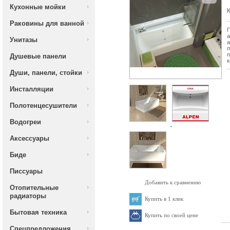
Кухонные мойки
К
Раковины для ванной
П
а
Унитазы
а
п
п
Душевые панели
к
Души, панели, стойки
Инсталляции
Полотенцесушители
Водогреи
Аксессуары
Биде
Писсуары
Добавить к сравнению
Отопительные
радиаторы
Купить в 1 клик
Бытовая техника
Купить по своей цене
Спецпредложения