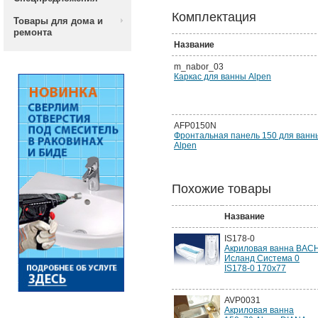
Комплектация
Товары для дома и
ремонта
Название
m_nabor_03
Каркас для ванны Alpen
AFP0150N
Фронтальная панель 150 для ванн
Alpen
Похожие товары
Название
IS178-0
Акриловая ванна BAC
Исланд Система 0
IS178-0 170х77
AVP0031
Акриловая ванна