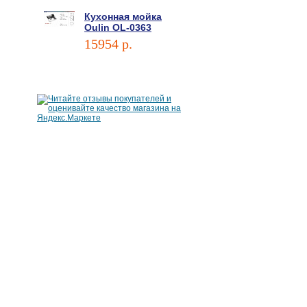
Кухонная мойка
Oulin OL-0363
15954 p.
В корзину