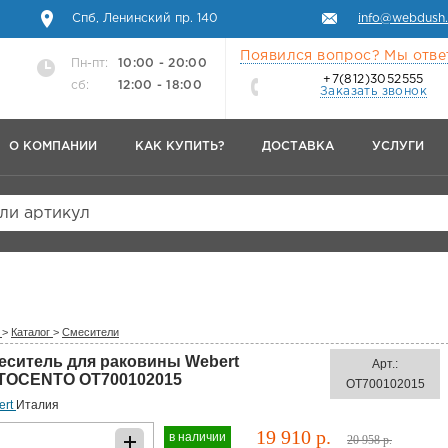
Спб, Ленинский пр. 140
info@webdush.
Появился вопрос? Мы отве
Пн-пт:
10:00 - 20:00
+7(812)3052555
сб:
12:00 - 18:00
Заказать звонок
О КОМПАНИИ
КАК КУПИТЬ?
ДОСТАВКА
УСЛУГИ
или артикул
>
Каталог
>
Смесители
еситель для раковины Webert
Арт.:
TOCENTO OT700102015
OT700102015
ert
Италия
19 910 р.
в наличии
20 958 р.