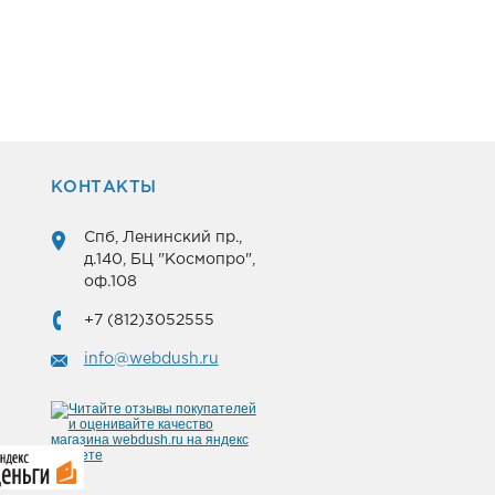
КОНТАКТЫ
Спб, Ленинский пр.,
д.140, БЦ "Космопро",
оф.108
+7 (812)3052555
info@webdush.ru