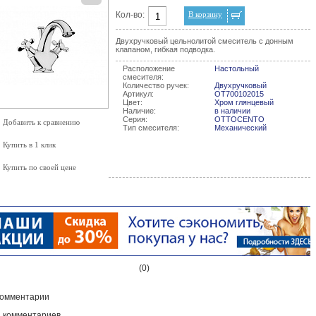
Кол-во:
В корзину
Двухручковый цельнолитой смеситель с донным
клапаном, гибкая подводка.
Расположение
Настольный
смесителя:
Количество ручек:
Двухручковый
Артикул:
OT700102015
Цвет:
Хром глянцевый
Наличие:
в наличии
Серия:
OTTOCENTO
Добавить к сравнению
Тип смесителя:
Механический
Купить в 1 клик
Купить по своей цене
(0)
омментарии
 комментариев...