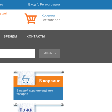
ru
Вход
\
Регистрация
тим!
Корзина
нет товаров
БРЕНДЫ
КОНТАКТЫ
ИСКАТЬ
В вашей корзине ещё нет
товаров.