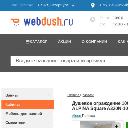
Ваш регион:
Санкт-Петербург
Спб, Ленинский
Пн-пт:
10:00 -
сб:
12:00 - 
КАТАЛОГ
АКЦИИ
О КОМПАНИИ
КАК 
Введите название товара или артикул
Ванны
Главная
>
Каталог
Душевое ограждение 10
Кабины
ALPINA Square A320N-1
Мебель для ванной
Alpen
Польша
Смесители