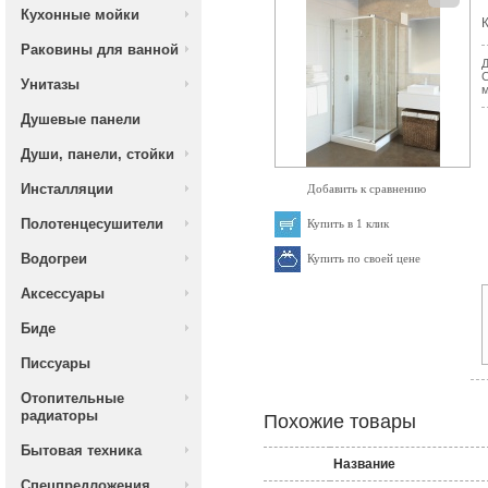
Кухонные мойки
К
Раковины для ванной
Д
С
Унитазы
м
Душевые панели
Души, панели, стойки
Инсталляции
Добавить к сравнению
Полотенцесушители
Купить в 1 клик
Водогреи
Купить по своей цене
Аксессуары
Биде
Писсуары
Отопительные
радиаторы
Похожие товары
Бытовая техника
Название
Спецпредложения