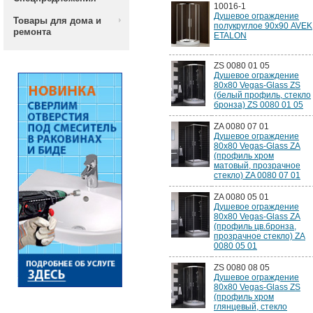
10016-1
Душевое ограждение
Товары для дома и
полукруглое 90х90 AVEK
ремонта
ETALON
ZS 0080 01 05
Душевое ограждение
80x80 Vegas-Glass ZS
(белый профиль, стекло
бронза) ZS 0080 01 05
ZA 0080 07 01
Душевое ограждение
80x80 Vegas-Glass ZA
(профиль хром
матовый, прозрачное
стекло) ZA 0080 07 01
ZA 0080 05 01
Душевое ограждение
80x80 Vegas-Glass ZA
(профиль цв.бронза,
прозрачное стекло) ZA
0080 05 01
ZS 0080 08 05
Душевое ограждение
80x80 Vegas-Glass ZS
(профиль хром
глянцевый, стекло