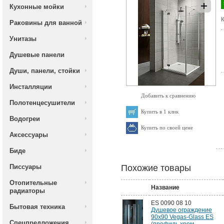
Кухонные мойки
К
Раковины для ванной
Унитазы
Душевые панели
Души, панели, стойки
Инсталляции
Добавить к сравнению
Полотенцесушители
Купить в 1 клик
Водогреи
Купить по своей цене
Аксессуары
Биде
Писсуары
Похожие товары
Отопительные
Название
радиаторы
ES 0090 08 10
Бытовая техника
Душевое ограждение
90x90 Vegas-Glass ES
Спецпредложения