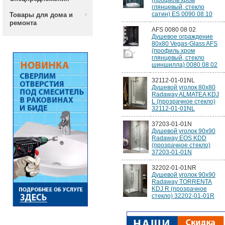
(профиль хром
глянцевый, стекло
сатин) ES 0090 08 10
Товары для дома и
ремонта
AFS 0080 08 02
Душевое ограждение
80x80 Vegas-Glass AFS
(профиль хром
глянцевый, стекло
шиншилла) 0080 08 02
32112-01-01NL
Душевой уголок 80х80
Radaway ALMATEA KDJ
L (прозрачное стекло)
32112-01-01NL
37203-01-01N
Душевой уголок 90х90
Radaway EOS KDD
(прозрачное стекло)
37203-01-01N
32202-01-01NR
Душевой уголок 90х90
Radaway TORRENTA
KDJ R (прозрачное
стекло) 32202-01-01R