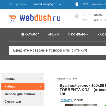
Ваш регион:
Санкт-Петербург
Спб, Ленинский
Пн-пт:
10:00 -
сб:
12:00 - 
КАТАЛОГ
АКЦИИ
О КОМПАНИИ
КАК 
Введите название товара или артикул
Ванны
Главная
>
Каталог
Душевой уголок 100х80
Кабины
TORRENTA KDJ L (стекло
10L
Мебель для ванной
Radaway
Польша
Смесители