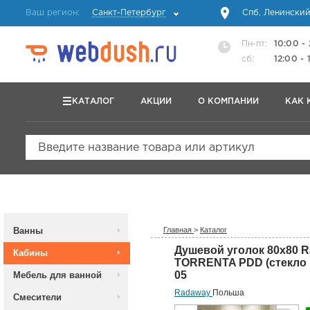
Ваш регион:
Санкт-Петербург
Спб, Ленинский
Пн-пт:
10:00 -
сб:
12:00 - 
КАТАЛОГ
АКЦИИ
О КОМПАНИИ
КАК 
Введите название товара или артикул
Ванны
Главная
>
Каталог
Душевой уголок 80х80 
Кабины
TORRENTA PDD (стекло г
05
Мебель для ванной
Radaway
Польша
Смесители