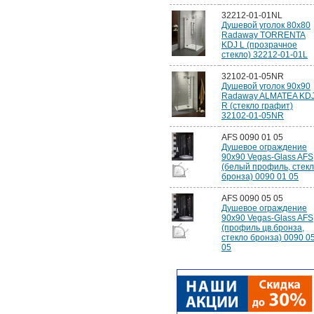
32212-01-01NL
Душевой уголок 80х80
Radaway TORRENTA
KDJ L (прозрачное
стекло) 32212-01-01L
32102-01-05NR
Душевой уголок 90х90
Radaway ALMATEA KD
R (стекло графит)
32102-01-05NR
AFS 0090 01 05
Душевое ограждение
90x90 Vegas-Glass AFS
(белый профиль, стек
бронза) 0090 01 05
AFS 0090 05 05
Душевое ограждение
90x90 Vegas-Glass AFS
(профиль цв.бронза,
стекло бронза) 0090 0
05