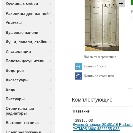
Кухонные мойки
К
Раковины для ванной
Унитазы
Душевые панели
Души, панели, стойки
Инсталляции
Добавить к сравнению
Полотенцесушители
Купить в 1 клик
Водогреи
Купить по своей цене
Аксессуары
Биде
Писсуары
Комплектующие
Отопительные
Название
радиаторы
4S88155-03
Бытовая техника
Душевой поддон 80х80х16 Radawa
PATMOS A800 4S88155-03S
Спецпредложения