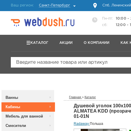
Ваш регион:
Санкт-Петербург
Спб, Ленинский
Пн-пт:
10:00 -
сб:
12:00 - 
КАТАЛОГ
АКЦИИ
О КОМПАНИИ
КАК 
Введите название товара или артикул
Ванны
Главная
>
Каталог
Душевой уголок 100х10
Кабины
ALMATEA KDD (прозрачн
01-01N
Мебель для ванной
Radaway
Польша
Смесители