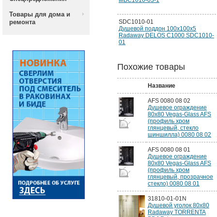
MBC1010-03-1
Товары для дома и
ремонта
SDC1010-01
Душевой поддон 100х100х5
Radaway DELOS C1000 SDC1010-
01
Похожие товары
Название
AFS 0080 08 02
Душевое ограждение
80x80 Vegas-Glass AFS
(профиль хром
глянцевый, стекло
шиншилла) 0080 08 02
AFS 0080 08 01
Душевое ограждение
80x80 Vegas-Glass AFS
(профиль хром
глянцевый, прозрачное
стекло) 0080 08 01
31810-01-01N
Душевой уголок 80х80
Radaway TORRENTA