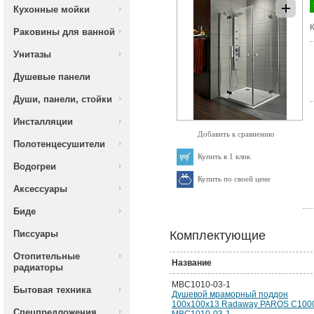
Кухонные мойки
К
Раковины для ванной
Унитазы
Душевые панели
Души, панели, стойки
Инсталляции
Добавить к сравнению
Полотенцесушители
Купить в 1 клик
Водогреи
Купить по своей цене
Аксессуары
Биде
Писсуары
Комплектующие
Отопительные
Название
радиаторы
MBC1010-03-1
Бытовая техника
Душевой мраморный поддон
100х100х13 Radaway PAROS C100
Спецпредложения