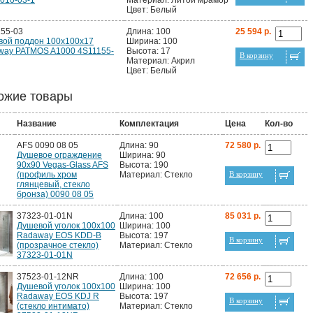
010-03-1
Материал: Литой мрамор
Цвет: Белый
55-03
Длина: 100
25 594 р.
вой поддон 100х100х17
Ширина: 100
way PATMOS A1000 4S11155-
Высота: 17
В корзину
Материал: Акрил
Цвет: Белый
ожие товары
Название
Комплектация
Цена
Кол-во
AFS 0090 08 05
Длина: 90
72 580 р.
Душевое ограждение
Ширина: 90
90x90 Vegas-Glass AFS
Высота: 190
(профиль хром
Материал: Стекло
В корзину
глянцевый, стекло
бронза) 0090 08 05
37323-01-01N
Длина: 100
85 031 р.
Душевой уголок 100х100
Ширина: 100
Radaway EOS KDD-B
Высота: 197
В корзину
(прозрачное стекло)
Материал: Стекло
37323-01-01N
37523-01-12NR
Длина: 100
72 656 р.
Душевой уголок 100х100
Ширина: 100
Radaway EOS KDJ R
Высота: 197
В корзину
(стекло интимато)
Материал: Стекло