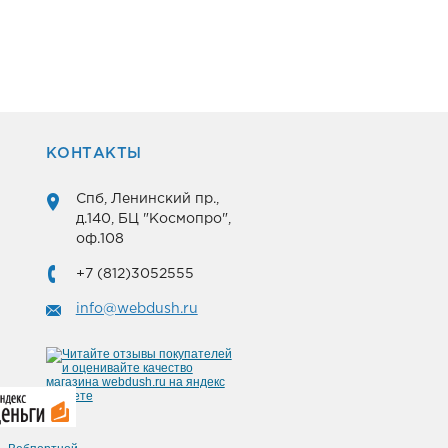
КОНТАКТЫ
Спб, Ленинский пр.,
д.140, БЦ "Космопро",
оф.108
+7 (812)3052555
info@webdush.ru