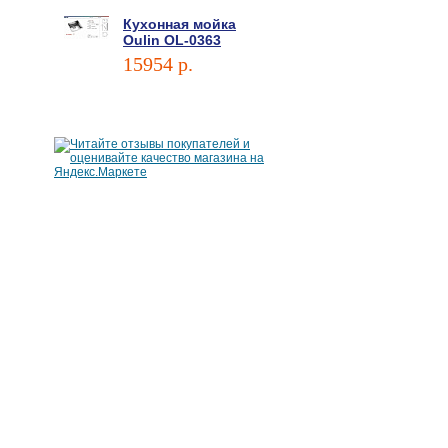
Кухонная мойка
Oulin OL-0363
15954 p.
В корзину