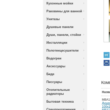
Кухонные мойки
Раковины для ванной
Унитазы
Душевые панели
Души, панели, стойки
Инсталляции
Полотенцесушители
Водогреи
Аксессуары
Биде
Писсуары
Ком
Отопительные
Назв
радиаторы
MBA1
Бытовая техника
Душе
100х
Спецпредложения