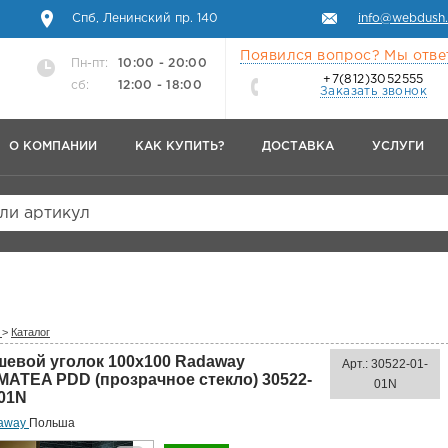
Спб, Ленинский пр. 140
info@webdush.
Появился вопрос? Мы отве
Пн-пт:
10:00 - 20:00
+7(812)3052555
сб:
12:00 - 18:00
Заказать звонок
О КОМПАНИИ
КАК КУПИТЬ?
ДОСТАВКА
УСЛУГИ
или артикул
>
Каталог
шевой уголок 100х100 Radaway
Арт.: 30522-01-
MATEA PDD (прозрачное стекло) 30522-
01N
-01N
away
Польша