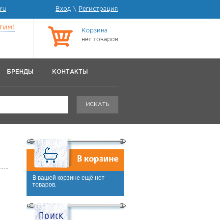
ru
Вход
\
Регистрация
тим!
Корзина
нет товаров
БРЕНДЫ
КОНТАКТЫ
ИСКАТЬ
В вашей корзине ещё нет
товаров.