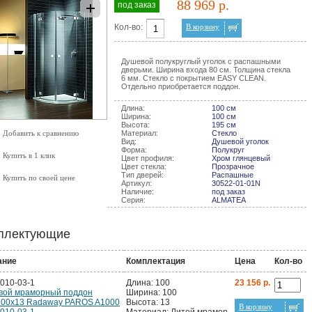
88 969 р.
под заказ
Кол-во:
В корзину
Душевой полукруглый уголок с распашными
дверьми. Ширина входа 80 см. Толщина стекла
6 мм. Стекло с покрытием EASY CLEAN.
Отдельно приобретается поддон.
Длина:
100 см
Ширина:
100 см
Высота:
195 см
Добавить к сравнению
Материал:
Стекло
Вид:
Душевой уголок
Форма:
Полукруг
Купить в 1 клик
Цвет профиля:
Хром глянцевый
Цвет стекла:
Прозрачное
Тип дверей:
Распашные
Купить по своей цене
Артикул:
30522-01-01N
Наличие:
под заказ
Серия:
ALMATEA
плектующие
ание
Комплектация
Цена
Кол-во
010-03-1
Длина: 100
23 156 р.
вой мраморный поддон
Ширина: 100
100х13 Radaway PAROS A1000
Высота: 13
В корзину