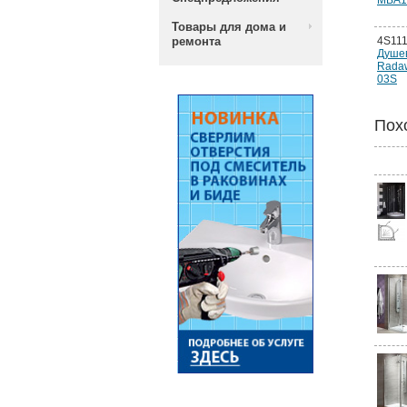
MBA1
Товары для дома и
ремонта
4S111
Душе
Rada
03S
Пох