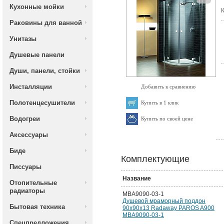
Кухонные мойки
К
Раковины для ванной
Унитазы
Душевые панели
Души, панели, стойки
Инсталляции
Добавить к сравнению
Полотенцесушители
Купить в 1 клик
Водогреи
Купить по своей цене
Аксессуары
Биде
Комплектующие
Писсуары
Название
Отопительные
радиаторы
MBA9090-03-1
Душевой мраморный поддон
Бытовая техника
90х90х13 Radaway PAROS A900
MBA9090-03-1
Спецпредложения