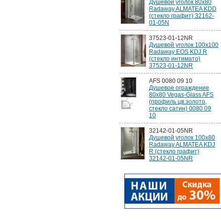
Душевой уголок 80х80
Radaway ALMATEA KDD
(стекло графит) 32162-
01-05N
37523-01-12NR
Душевой уголок 100х100
Radaway EOS KDJ R
(стекло интимато)
37523-01-12NR
AFS 0080 09 10
Душевое ограждение
80x80 Vegas-Glass AFS
(профиль цв.золото,
стекло сатин) 0080 09
10
32142-01-05NR
Душевой уголок 100х80
Radaway ALMATEA KDJ
R (стекло графит)
32142-01-05NR