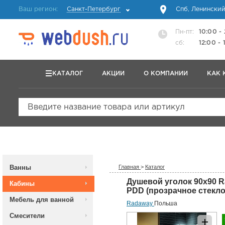
Ваш регион:
Санкт-Петербург
Спб, Ленинский
Пн-пт:
10:00 -
сб:
12:00 - 
КАТАЛОГ
АКЦИИ
О КОМПАНИИ
КАК 
Введите название товара или артикул
Ванны
Главная
>
Каталог
Душевой уголок 90х90 
Кабины
PDD (прозрачное стекло
Мебель для ванной
Radaway
Польша
Смесители