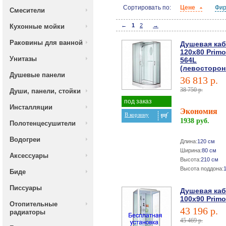
Сортировать по:
Цене
Фи
Смесители
←
1
2
→
Кухонные мойки
Раковины для ванной
Душевая ка
120х80 Primo
Унитазы
564L
(левосторон
Душевые панели
36 813 р.
38 750 р.
Души, панели, стойки
под заказ
Инсталляции
Экономия
В корзину
1938 руб.
Полотенцесушители
Водогреи
Длина:
120 см
Ширина:
80 см
Аксессуары
Высота:
210 см
Высота поддона:
Биде
Писсуары
Душевая ка
100х90 Primo
Отопительные
43 196 р.
радиаторы
45 469 р.