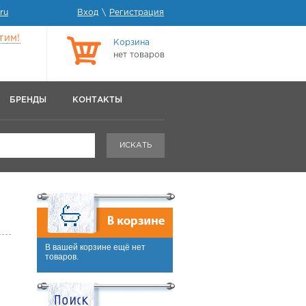
ru
Вход
\
Регистрация
тим!
Корзина
нет товаров
БРЕНДЫ
КОНТАКТЫ
ИСКАТЬ
В вашей корзине ещё нет
товаров.