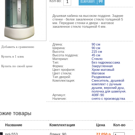
Кол-во:
В корзину
Душевая кабина на высоком поддоне. Задние
стенки - белое закаленное стекло толщиной 5
мм. Передние стенки и двери - матовое
закаленное стекло толщиной 4 мм.
Длина:
90 см
Добавить к сравнению
Ширина:
90 см
Высота:
215 см
Высота поддона:
45 см
Купить в 1 клик
Материал:
Стекло
Тип:
Без гидромассажа
Купить по своей цене
Форма:
Закругленная
Цвет профиля:
Хром матовый
Цвет стекла:
Матовое
Тип дверей:
Раздвижные
Комплектация:
Смеситель, душевой
комплект с ручным
душем, верхний душ,
полочка для шампуня.
Артикул:
408F-90
Наличие:
снято с производства
ожие товары
Название
Комплектация
Цена
Кол-во
pol-553
Длина: 90
22 050 р.