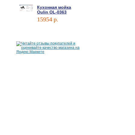
Кухонная мойка
Oulin OL-0363
15954 p.
В корзину