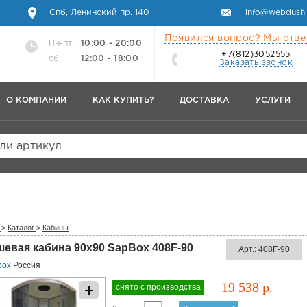
Спб, Ленинский пр. 140
info@webdush.
Появился вопрос? Мы отве
Пн-пт:
10:00 - 20:00
+7(812)3052555
сб:
12:00 - 18:00
Заказать звонок
О КОМПАНИИ
КАК КУПИТЬ?
ДОСТАВКА
УСЛУГИ
или артикул
>
Каталог
>
Кабины
шевая кабина 90x90 SapBox 408F-90
Арт.: 408F-90
box
Россия
19 538 р.
снято с производства