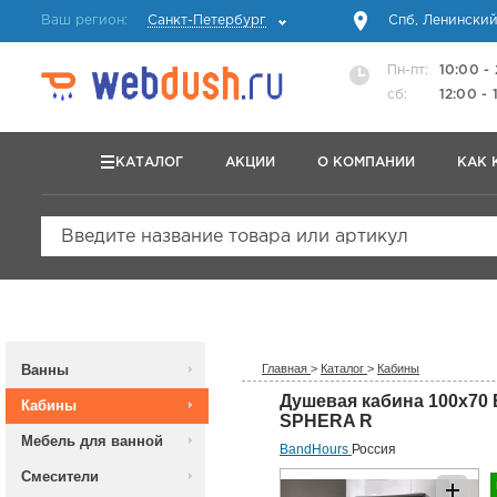
Ваш регион:
Санкт-Петербург
Спб, Ленинский
Пн-пт:
10:00 -
сб:
12:00 - 
КАТАЛОГ
АКЦИИ
О КОМПАНИИ
КАК 
Введите название товара или артикул
Ванны
Главная
>
Каталог
>
Кабины
Душевая кабина 100x70
Кабины
SPHERA R
Мебель для ванной
BandHours
Россия
Смесители