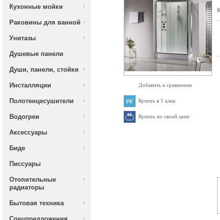
Кухонные мойки
К
Раковины для ванной
Унитазы
Душевые панели
Души, панели, стойки
Инсталляции
Добавить к сравнению
Полотенцесушители
Купить в 1 клик
Водогреи
Купить по своей цене
Аксессуары
Биде
Писсуары
Отопительные
радиаторы
Бытовая техника
Спецпредложения