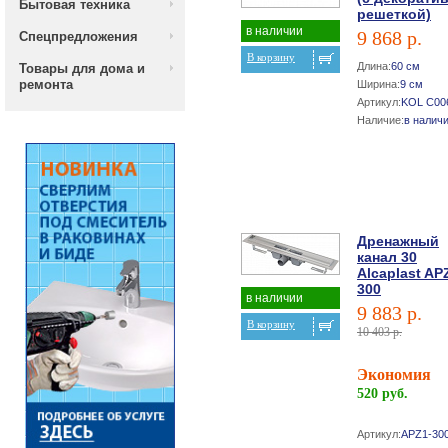
Бытовая техника
решеткой)
в наличии
9 868 р.
Спецпредложения
В корзину
Длина:
60 см
Товары для дома и
ремонта
Ширина:
9 см
Артикул:
KOL C00
Наличие:
в налич
Дренажный
канал 30
Alcaplast AP
300
в наличии
9 883 р.
В корзину
10 403 р.
Экономия
520 руб.
Артикул:
APZ1-30