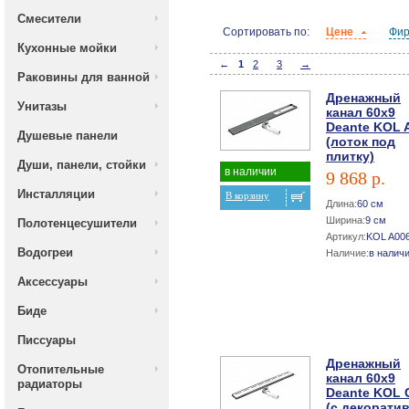
Смесители
Сортировать по:
Цене
Фи
Кухонные мойки
←
1
2
3
→
Раковины для ванной
Дренажный
Унитазы
канал 60х9
Deante KOL 
Душевые панели
(лоток под
плитку)
Души, панели, стойки
в наличии
9 868 р.
Инсталляции
В корзину
Длина:
60 см
Ширина:
9 см
Полотенцесушители
Артикул:
KOL A00
Водогреи
Наличие:
в налич
Аксессуары
Биде
Писсуары
Дренажный
Отопительные
канал 60х9
радиаторы
Deante KOL 
(с декорати