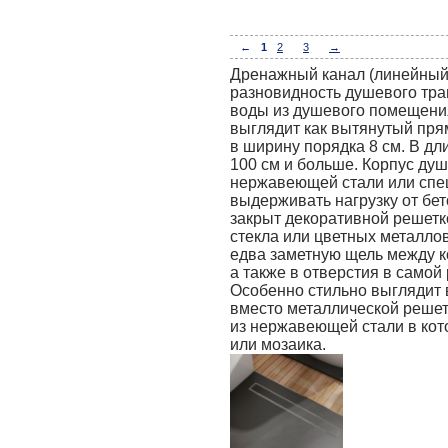
←
1
2
3
→
Дренажный канал (линейный 
разновидность душевого трап
воды из душевого помещени
выглядит как вытянутый пр
в ширину порядка 8 см. В дл
100 см и больше. Корпус душ
нержавеющей стали или спец
выдерживать нагрузку от бе
закрыт декоративной решетк
стекла или цветных металлов)
едва заметную щель между к
а также в отверстия в самой
Особенно стильно выглядит 
вместо металлической решет
из нержавеющей стали в кот
или мозаика.