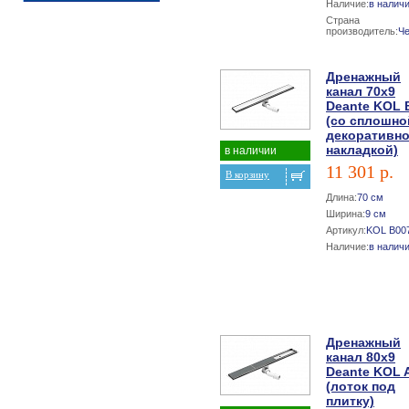
Наличие:
в налич
Страна
производитель:
Ч
Дренажный
канал 70х9
Deante KOL 
(со сплошно
декоративн
накладкой)
в наличии
11 301 р.
В корзину
Длина:
70 см
Ширина:
9 см
Артикул:
KOL B00
Наличие:
в налич
Дренажный
канал 80х9
Deante KOL 
(лоток под
плитку)