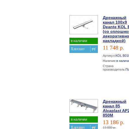
Дренажный
канал 100х9
Deante KOL 
(со сплошно
декоративн
накладкой)
в наличии
11 748 р.
В корзину
Артикул:
KOL B01
Наличие:
в налич
Страна
производитель:
П
Дренажный
канал 85
Alcaplast AP
850M
в наличии
13 186 р.
В корзину
13 880 р.