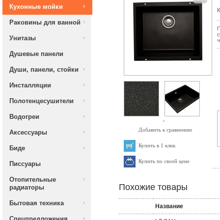
Кухонные мойки
К
Раковины для ванной
П
с
Унитазы
ч
Душевые панели
Души, панели, стойки
Инсталляции
Полотенцесушители
Водогреи
Добавить к сравнению
Аксессуары
Купить в 1 клик
Биде
Купить по своей цене
Писсуары
Отопительные
Похожие товары
радиаторы
Бытовая техника
Название
Спецпредложения