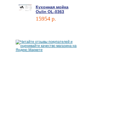
Кухонная мойка
Oulin OL-0363
15954 p.
В корзину