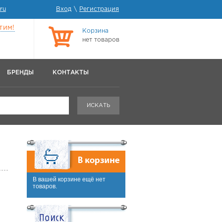
ru
Вход
\
Регистрация
тим!
Корзина
нет товаров
БРЕНДЫ
КОНТАКТЫ
ИСКАТЬ
В вашей корзине ещё нет
товаров.