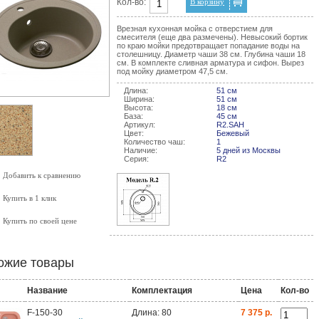
Кол-во:
В корзину
Врезная кухонная мойка с отверстием для
смесителя (еще два размечены). Невысокий бортик
по краю мойки предотвращает попадание воды на
столешницу. Диаметр чаши 38 см. Глубина чаши 18
см. В комплекте сливная арматура и сифон. Вырез
под мойку диаметром 47,5 см.
Длина:
51 см
Ширина:
51 см
Высота:
18 см
База:
45 см
Артикул:
R2.SAH
Цвет:
Бежевый
Количество чаш:
1
Наличие:
5 дней из Москвы
Серия:
R2
Добавить к сравнению
Купить в 1 клик
Купить по своей цене
ожие товары
Название
Комплектация
Цена
Кол-во
F-150-30
Длина: 80
7 375 р.