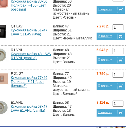
Кухонная мойка 80х50
Ширина: 50
Полигран F-150 (цвет
Высота: 20
розовый)
Материал:
В корзину
искусственный камень
Цвет: Розовый
Q1.LAV
Длина: 47
7 270 р.
Кухонная мойка 51x47
Ширина: 51
LAVA Q1.LAV (lava)
Высота: 21
В корзину
Цвет: Черный металлик
R1.VNL
Длина: 48
6 043 р.
Кухонная мойка 48 LAVA
Ширина: 48
R1.VNL (vanilla)
Высота: 21
В корзину
Цвет: Ваниль
F-21-27
Длина: 77
7 750 р.
Кухонная мойка 77х49
Ширина: 49
Полигран F-21 (цвет
Высота: 19
бежевый)
Материал:
В корзину
искусственный камень
Цвет: Бежевый
E1.VNL
Длина: 58
8 114 р.
Кухонная мойка 58x47
Ширина: 47
LAVA E1.VNL (vanilla)
Высота: 18
В корзину
Цвет: Ваниль