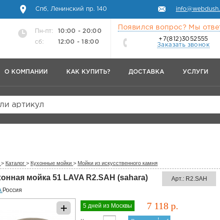
Спб, Ленинский пр. 140
info@webdush.
Появился вопрос? Мы отве
Пн-пт:
10:00 - 20:00
+7(812)3052555
сб:
12:00 - 18:00
Заказать звонок
О КОМПАНИИ
КАК КУПИТЬ?
ДОСТАВКА
УСЛУГИ
или артикул
>
Каталог
>
Кухонные мойки
>
Мойки из искусственного камня
онная мойка 51 LAVA R2.SAH (sahara)
Арт.: R2.SAH
A
Россия
7 118 р.
5 дней из Москвы