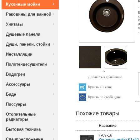
К
Кухонные мойки
В
Раковины для ванной
с
с
Унитазы
а
с
Душевые панели
Души, панели, стойки
Инсталляции
Полотенцесушители
Водогреи
Добавить к сравнению
Аксессуары
Купить в 1 клик
Биде
Купить по своей цене
Писсуары
Похожие товары
Отопительные
радиаторы
Название
Бытовая техника
F-09-16
Спецпредложения
Кухонная мойка 61х50