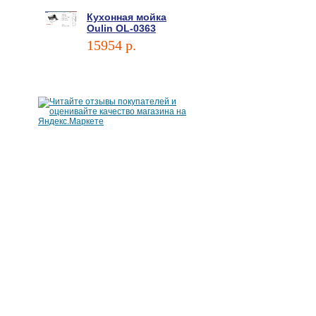
Кухонная мойка
Oulin OL-0363
15954 p.
В корзину