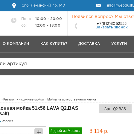
Спб, Ленинский пр. 140
info@webdush.
Появился вопрос? Мы отве
Пн-пт:
10:00 - 20:00
+7(812)3052555
сб:
12:00 - 18:00
Заказать звонок
О КОМПАНИИ
КАК КУПИТЬ?
ДОСТАВКА
УСЛУГИ
или артикул
>
Каталог
>
Кухонные мойки
>
Мойки из искусственного камня
хонная мойка 51x56 LAVA Q2.BAS
Арт.: Q2.BAS
salt)
A
Россия
8 114 р.
5 дней из Москвы