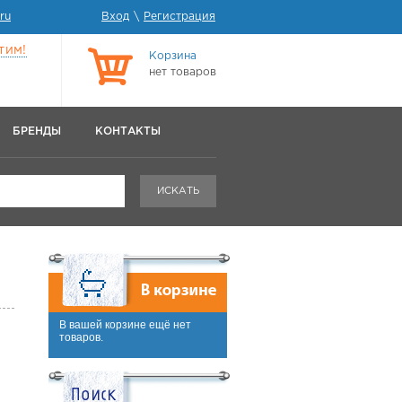
ru
Вход
\
Регистрация
тим!
Корзина
нет товаров
БРЕНДЫ
КОНТАКТЫ
ИСКАТЬ
В вашей корзине ещё нет
товаров.