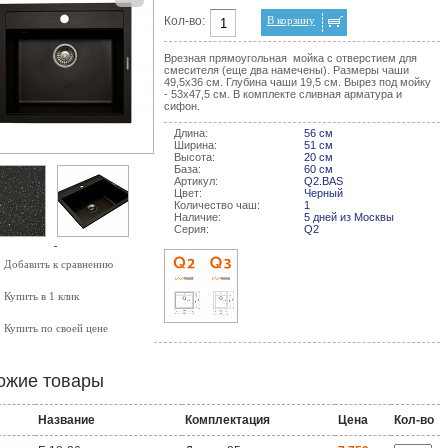
Кол-во:
В корзину
Врезная прямоугольная мойка с отверстием для
смесителя (еще два намечены). Размеры чаши
49,5х36 см. Глубина чаши 19,5 см. Вырез под мойку
- 53х47,5 см. В комплекте сливная арматура и
сифон.
Длина:
56 см
Ширина:
51 см
Высота:
20 см
База:
60 см
Артикул:
Q2.BAS
Цвет:
Черный
Количество чаш:
1
Наличие:
5 дней из Москвы
Серия:
Q2
Добавить к сравнению
Купить в 1 клик
Купить по своей цене
ожие товары
Название
Комплектация
Цена
Кол-во