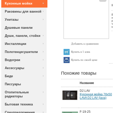
Кухонные мойки
К
Раковины для ванной
В
н
Унитазы
р
ч
к
Душевые панели
Души, панели, стойки
Инсталляции
Добавить к сравнению
Полотенцесушители
Купить в 1 клик
Водогреи
Купить по своей цене
Аксессуары
Похожие товары
Биде
Название
Писсуары
D2.LAV
Отопительные
Кухонная мойка 78x50
радиаторы
LAVA D2.LAV (lava)
Бытовая техника
F-19-25
Спецпредложения