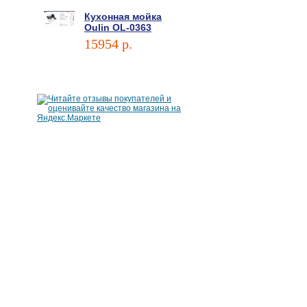
Кухонная мойка
Oulin OL-0363
15954 p.
В корзину