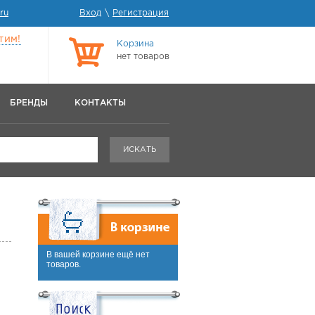
ru
Вход
\
Регистрация
тим!
Корзина
нет товаров
БРЕНДЫ
КОНТАКТЫ
ИСКАТЬ
В вашей корзине ещё нет
товаров.