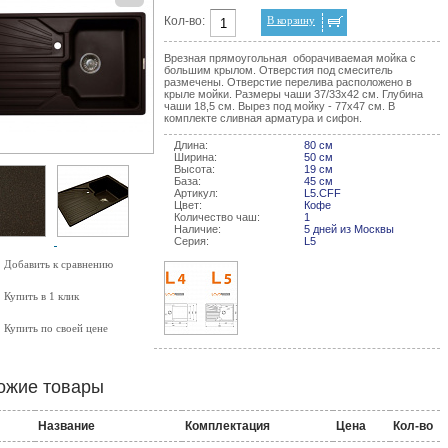
Кол-во:
В корзину
Врезная прямоугольная оборачиваемая мойка с
большим крылом. Отверстия под смеситель
размечены. Отверстие перелива расположено в
крыле мойки. Размеры чаши 37/33х42 см. Глубина
чаши 18,5 см. Вырез под мойку - 77х47 см. В
комплекте сливная арматура и сифон.
Длина:
80 см
Ширина:
50 см
Высота:
19 см
База:
45 см
Артикул:
L5.CFF
Цвет:
Кофе
Количество чаш:
1
Наличие:
5 дней из Москвы
Серия:
L5
Добавить к сравнению
Купить в 1 клик
Купить по своей цене
ожие товары
Название
Комплектация
Цена
Кол-во