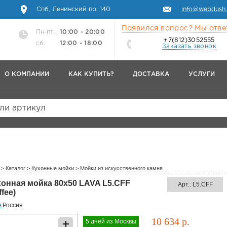
Спб, Ленинский пр. 140
info@webdush.
Появился вопрос? Мы отве
Пн-пт:
10:00 - 20:00
+7(812)3052555
сб:
12:00 - 18:00
Заказать звонок
О КОМПАНИИ
КАК КУПИТЬ?
ДОСТАВКА
УСЛУГИ
или артикул
>
Каталог
>
Кухонные мойки
>
Мойки из искусственного камня
хонная мойка 80x50 LAVA L5.CFF
Арт.: L5.CFF
ffee)
A
Россия
10 634 р.
5 дней из Москвы