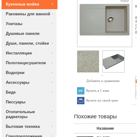
Кухонные мойки
К
Раковины для ванной
В
б
Унитазы
с
Г
В
Душевые панели
Души, панели, стойки
Инсталляции
Полотенцесушители
Водогреи
Добавить к сравнению
Аксессуары
Купить в 1 клик
Биде
Купить по своей цене
Писсуары
Отопительные
Похожие товары
радиаторы
Бытовая техника
Название
Спецпредложения