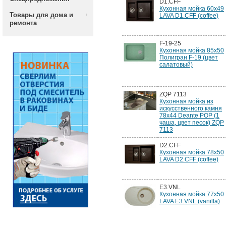
D1.CFF
Кухонная мойка 60x49
Товары для дома и
LAVA D1.CFF (coffee)
ремонта
F-19-25
Кухонная мойка 85х50
Полигран F-19 (цвет
салатовый)
ZQP 7113
Кухонная мойка из
искусственного камня
78x44 Deante POP (1
чаша, цвет песок) ZQP
7113
D2.CFF
Кухонная мойка 78x50
LAVA D2.CFF (coffee)
E3.VNL
Кухонная мойка 77x50
LAVA E3.VNL (vanilla)