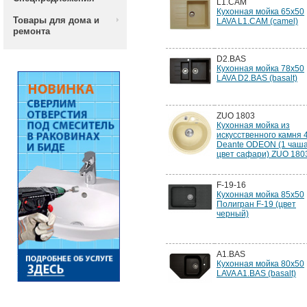
L1.CAM
Кухонная мойка 65x50
Товары для дома и
LAVA L1.CAM (camel)
ремонта
D2.BAS
Кухонная мойка 78x50
LAVA D2.BAS (basalt)
ZUO 1803
Кухонная мойка из
искусственного камня 
Deante ODEON (1 чаша
цвет сафари) ZUO 180
F-19-16
Кухонная мойка 85х50
Полигран F-19 (цвет
черный)
A1.BAS
Кухонная мойка 80x50
LAVA A1.BAS (basalt)