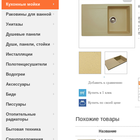
Кухонные мойки
К
Раковины для ванной
В
б
Унитазы
с
Г
В
Душевые панели
Души, панели, стойки
Инсталляции
Полотенцесушители
Водогреи
Добавить к сравнению
Аксессуары
Купить в 1 клик
Биде
Купить по своей цене
Писсуары
Отопительные
Похожие товары
радиаторы
Бытовая техника
Название
Спецпредложения