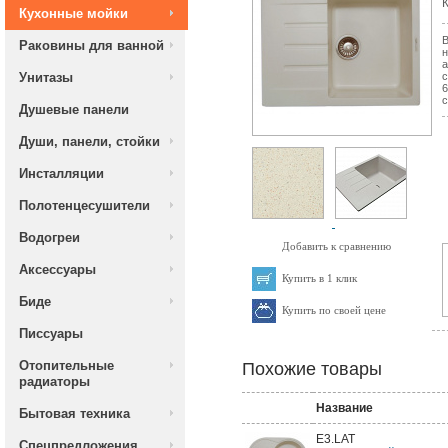
К
Кухонные мойки
В
Раковины для ванной
н
а
Унитазы
с
6
с
Душевые панели
Души, панели, стойки
Инсталляции
Полотенцесушители
Водогреи
Добавить к сравнению
Аксессуары
Купить в 1 клик
Биде
Купить по своей цене
Писсуары
Отопительные
Похожие товары
радиаторы
Название
Бытовая техника
E3.LAT
Спецпредложения