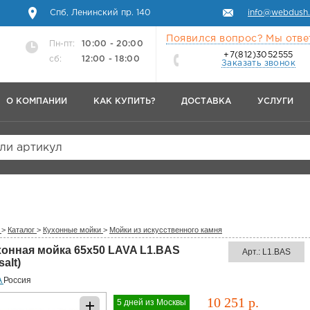
Спб, Ленинский пр. 140
info@webdush.
Появился вопрос? Мы отве
Пн-пт:
10:00 - 20:00
+7(812)3052555
сб:
12:00 - 18:00
Заказать звонок
О КОМПАНИИ
КАК КУПИТЬ?
ДОСТАВКА
УСЛУГИ
или артикул
>
Каталог
>
Кухонные мойки
>
Мойки из искусственного камня
хонная мойка 65x50 LAVA L1.BAS
Арт.: L1.BAS
salt)
A
Россия
10 251 р.
5 дней из Москвы