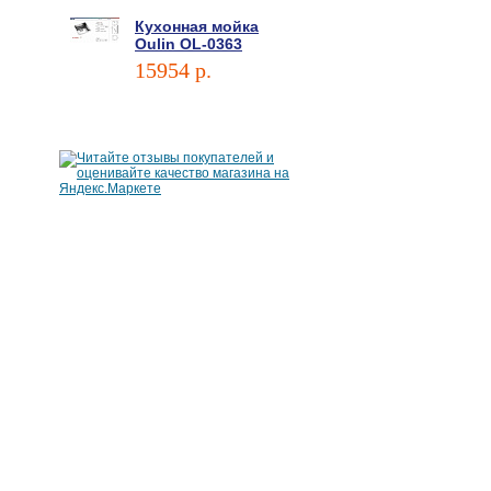
Кухонная мойка
Oulin OL-0363
15954 p.
В корзину