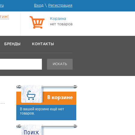
ru
Вход
\
Регистрация
тим!
Корзина
нет товаров
БРЕНДЫ
КОНТАКТЫ
ИСКАТЬ
В вашей корзине ещё нет
товаров.