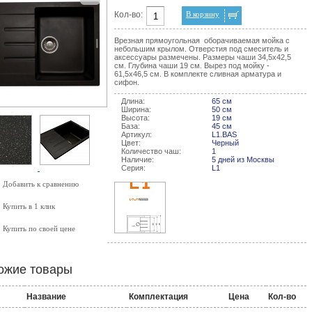
Кол-во:
В корзину
Врезная прямоугольная оборачиваемая мойка с
небольшим крылом. Отверстия под смеситель и
аксессуары размечены. Размеры чаши 34,5х42,5
см. Глубина чаши 19 см. Вырез под мойку -
61,5х46,5 см. В комплекте сливная арматура и
сифон.
Длина:
65 см
Ширина:
50 см
Высота:
19 см
База:
45 см
Артикул:
L1.BAS
Цвет:
Черный
Количество чаш:
1
Наличие:
5 дней из Москвы
Серия:
L1
Добавить к сравнению
Купить в 1 клик
Купить по своей цене
ожие товары
Название
Комплектация
Цена
Кол-во