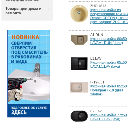
ZUO 1813
Товары для дома и
Кухонная мойка из
ремонта
искусственного камня 
Deante ODEON (1 чаша
цвет сафари) ZUO 181
A1.DUN
Кухонная мойка 80x50
LAVA A1.DUN (dune)
L1.LAV
Кухонная мойка 65x50
LAVA L1.LAV (lava)
F-19-331
Кухонная мойка 85х50
Полигран F-19 (цвет
хлопок)
E2.LAV
Кухонная мойка 77x50
LAVA E2.LAV (lava)