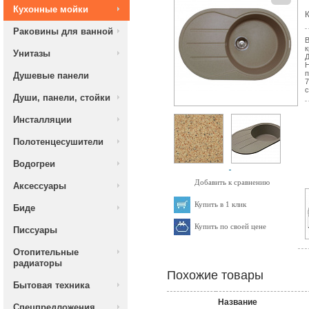
Кухонные мойки
К
Раковины для ванной
В
к
Унитазы
Д
Н
п
Душевые панели
7
с
Души, панели, стойки
Инсталляции
Полотенцесушители
Водогреи
Добавить к сравнению
Аксессуары
Купить в 1 клик
Биде
Купить по своей цене
Писсуары
Отопительные
радиаторы
Похожие товары
Бытовая техника
Название
Спецпредложения