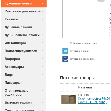
Кухонные мойки
К
Раковины для ванной
В
д
Унитазы
О
Р
д
Душевые панели
о
с
Души, панели, стойки
с
Инсталляции
Добавить к сравнению
Полотенцесушители
Купить в 1 клик
Водогреи
Купить по своей цене
Аксессуары
Биде
Похожие товары
Писсуары
Название
Отопительные
радиаторы
L3.DUN
Кухонная мойка 79x50
LAVA L3.DUN (dune)
Бытовая техника
Спецпредложения