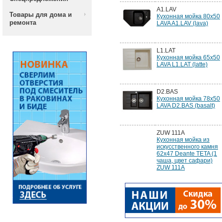
A1.LAV
Товары для дома и
Кухонная мойка 80x50
ремонта
LAVA A1.LAV (lava)
L1.LAT
Кухонная мойка 65x50
LAVA L1.LAT (latte)
D2.BAS
Кухонная мойка 78x50
LAVA D2.BAS (basalt)
ZUW 111A
Кухонная мойка из
искусственного камня
62x47 Deante TETA (1
чаша, цвет сафари)
ZUW 111A