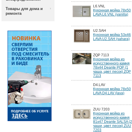
L6.VNL
Товары для дома и
Кухонная мойка 78x50
ремонта
LAVA L6.VNL (vanilla)
U2.SAH
Кухонная мойка 53x46
LAVA U2.SAH (sahara)
ZQP 7113
Кухонная мойка из
искусственного камня
78x44 Deante POP (1
чаша, цвет песок) ZQP
7113
D4.LAV
Кухонная мойка 78x50
LAVA D4.LAV (lava)
ZUU 7203
Кухонная мойка из
искусственного камня
81x47 Deante SALSA (2
чаши, цвет песок) ZUU
7203