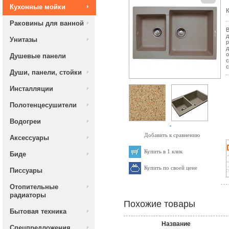
Кухонные мойки
К
Раковины для ванной
В
д
Унитазы
р
д
о
Душевые панели
с
с
Души, панели, стойки
Инсталляции
Полотенцесушители
Водогреи
Добавить к сравнению
Аксессуары
Купить в 1 клик
Биде
Купить по своей цене
Писсуары
Отопительные
радиаторы
Похожие товары
Бытовая техника
Название
Спецпредложения