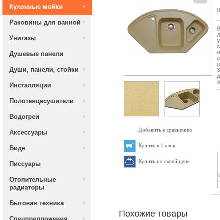
Кухонные мойки
К
Раковины для ванной
В
д
Унитазы
у
с
н
Душевые панели
с
п
Души, панели, стойки
3
д
а
Инсталляции
Полотенцесушители
Водогреи
Добавить к сравнению
Аксессуары
Купить в 1 клик
Биде
Купить по своей цене
Писсуары
Отопительные
радиаторы
Бытовая техника
Похожие товары
Спецпредложения