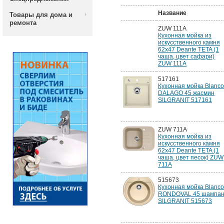
Название
Товары для дома и
ремонта
ZUW 111A
Кухонная мойка из
искусственного камня
62x47 Deante TETA (1
чаша, цвет сафари)
ZUW 111A
517161
Кухонная мойка Blanco
DALAGO 45 жасмин
SILGRANIT 517161
ZUW 711A
Кухонная мойка из
искусственного камня
62x47 Deante TETA (1
чаша, цвет песок) ZUW
711A
515673
Кухонная мойка Blanco
RONDOVAL 45 шампан
SILGRANIT 515673