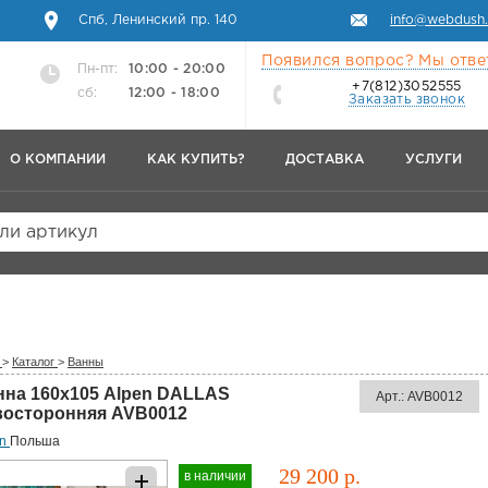
Спб, Ленинский пр. 140
info@webdush.
Появился вопрос? Мы отве
Пн-пт:
10:00 - 20:00
+7(812)3052555
сб:
12:00 - 18:00
Заказать звонок
О КОМПАНИИ
КАК КУПИТЬ?
ДОСТАВКА
УСЛУГИ
или артикул
>
Каталог
>
Ванны
нна 160х105 Alpen DALLAS
Арт.: AVB0012
восторонняя AVB0012
en
Польша
29 200 р.
в наличии