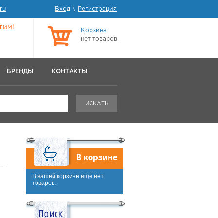
ru
Вход
\
Регистрация
тим!
Корзина
нет товаров
БРЕНДЫ
КОНТАКТЫ
ИСКАТЬ
В вашей корзине ещё нет
товаров.