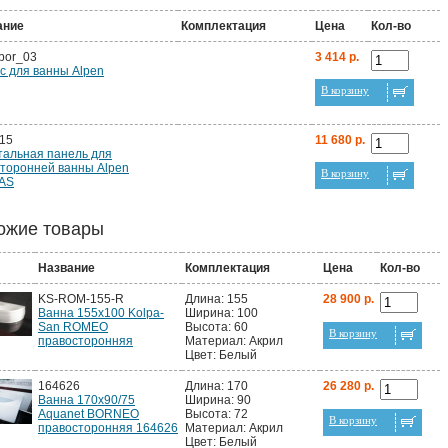
ание
Комплектация
Цена
Кол-во
bor_03
3 414 р.
с для ванны Alpen
В корзину
15
11 680 р.
альная панель для
торонней ванны Alpen
В корзину
AS
ожие товары
Название
Комплектация
Цена
Кол-во
KS-ROM-155-R
Длина: 155
28 900 р.
Ванна 155x100 Kolpa-
Ширина: 100
San ROMEO
Высота: 60
В корзину
правосторонняя
Материал: Акрил
Цвет: Белый
164626
Длина: 170
26 280 р.
Ванна 170х90/75
Ширина: 90
Aquanet BORNEO
Высота: 72
В корзину
правосторонняя 164626
Материал: Акрил
Цвет: Белый