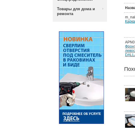
Назв
Товары для дома и
ремонта
m_na
Карка
APN0
Фронт
левос
DALL
Пох