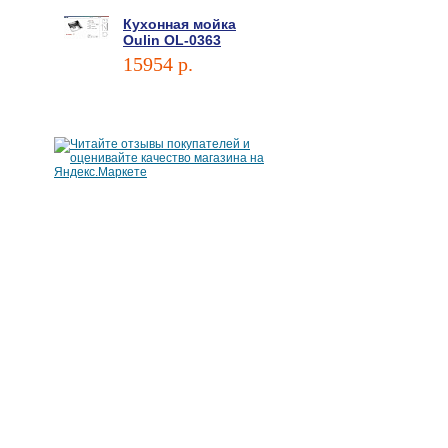
Кухонная мойка
Oulin OL-0363
15954 p.
В корзину