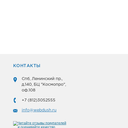
КОНТАКТЫ
Спб, Ленинский пр.,
д.140, БЦ "Космопро",
оф.108
+7 (812)3052555
info@webdush.ru