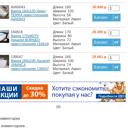
AVA0043
Длина: 160
30 998 р.
Ванна 160х105 Alpen
Ширина: 105
TERRA левосторонняя
Высота: 56
В корзину
AVA0043
Материал: Акрил
Цвет: Белый
164616
Длина: 170
26 280 р.
Ванна 170х90/75
Ширина: 90
Aquanet BORNEO
Высота: 72
В корзину
левосторонняя 164616
Материал: Акрил
Цвет: Белый
139547
Длина: 160
25 661 р.
Ванна 160х100 Aquanet
Ширина: 100
JAMAICA
Высота: 74
В корзину
левосторонняя 139547
Материал: Акрил
Цвет: Белый
(0)
омментарии
 комментариев...