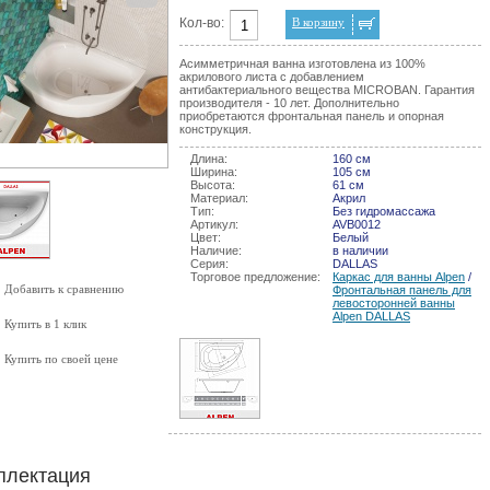
Кол-во:
В корзину
Асимметричная ванна изготовлена из 100%
акрилового листа с добавлением
антибактериального вещества MICROBAN. Гарантия
производителя - 10 лет. Дополнительно
приобретаются фронтальная панель и опорная
конструкция.
Длина:
160 см
Ширина:
105 см
Высота:
61 см
Материал:
Акрил
Тип:
Без гидромассажа
Артикул:
AVB0012
Цвет:
Белый
Наличие:
в наличии
Серия:
DALLAS
Торговое предложение:
Каркас для ванны Alpen
/
Добавить к сравнению
Фронтальная панель для
левосторонней ванны
Alpen DALLAS
Купить в 1 клик
Купить по своей цене
плектация