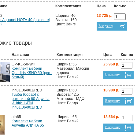
ание
Комплектация
Цена
Кол-во
12
Ширина: 40
13 725 р.
 Aquanet НОТА 40 (цв.венге)
Высота: 160
12
Цвет: Венге
В корзину
ожие товары
Название
Комплектация
Цена
Кол-во
OP-KL-50-WH
Ширина: 56
25 968 р.
Комплект мебели
Материал: Массив
Opadiris КЛИО 50 (цвет
дерева
В корзину
белый)
Цвет: Белый
Inf.01.06/001/RED
Ширина: 60
18 980 р.
Тумба (бордо) с
Высота: 42,5
раковиной 60 Aqwella
Материал: МДФ
В корзину
ИНФИНИТИ
Цвет: Бордо
Inf.01.06/001/RED
aln65
Ширина: 65
18 564 р.
Комплект мебели
Цвет: Белый
Aqwella АЛИНА 65
В корзину