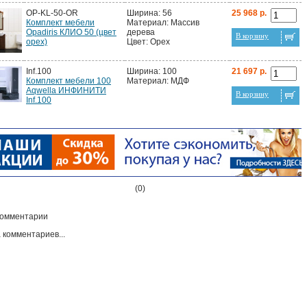
OP-KL-50-OR
Ширина: 56
25 968 р.
Комплект мебели
Материал: Массив
Opadiris КЛИО 50 (цвет
дерева
В корзину
орех)
Цвет: Орех
Inf.100
Ширина: 100
21 697 р.
Комплект мебели 100
Материал: МДФ
Aqwella ИНФИНИТИ
В корзину
Inf.100
(0)
омментарии
 комментариев...