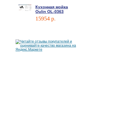
Кухонная мойка
Oulin OL-0363
15954 p.
В корзину