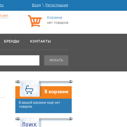
ru
Вход
\
Регистрация
тим!
Корзина
нет товаров
БРЕНДЫ
КОНТАКТЫ
ИСКАТЬ
В вашей корзине ещё нет
товаров.