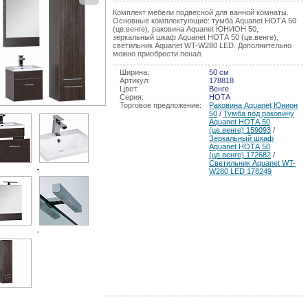
Комплект мебели подвесной для ванной комнаты.
Основные комплектующие: тумба Aquanet НОТА 50
(цв.венге), раковина Aquanet ЮНИОН 50,
зеркальный шкаф Aquanet НОТА 50 (цв.венге),
светильник Aquanet WT-W280 LED. Дополнительно
можно приобрести пенал.
Ширина:
50 см
Артикул:
178818
Цвет:
Венге
Серия:
НОТА
Торговое предложение:
Раковина Aquanet Юнион
50
/
Тумба под раковину
Aquanet НОТА 50
(цв.венге) 159093
/
Зеркальный шкаф
Aquanet НОТА 50
(цв.венге) 172682
/
Светильник Aquanet WT-
W280 LED 178249