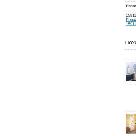
Назв
1591
Пенал
1591
Пох