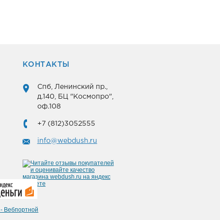
КОНТАКТЫ
Спб, Ленинский пр.,
д.140, БЦ "Космопро",
оф.108
+7 (812)3052555
info@webdush.ru
 - Вебпортной