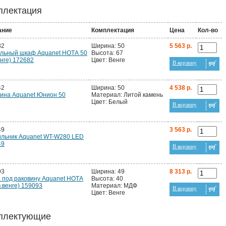
плектация
ание
Комплектация
Цена
Кол-во
82
Ширина: 50
5 563 р.
альный шкаф Aquanet НОТА 50
Высота: 67
енге) 172682
Цвет: Венге
В корзину
42
Ширина: 50
4 538 р.
ина Aquanet Юнион 50
Материал: Литой камень
Цвет: Белый
В корзину
49
3 563 р.
ильник Aquanet WT-W280 LED
49
В корзину
93
Ширина: 49
8 313 р.
 под раковину Aquanet НОТА
Высота: 40
в.венге) 159093
Материал: МДФ
В корзину
Цвет: Венге
плектующие