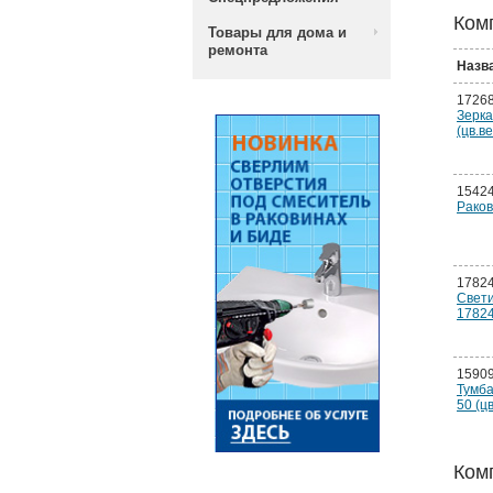
Ком
Товары для дома и
ремонта
Назв
1726
Зерк
(цв.в
1542
Раков
1782
Свет
1782
1590
Тумба
50 (ц
Ком