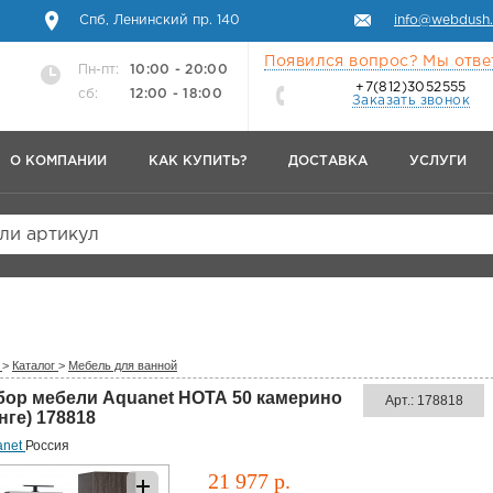
Спб, Ленинский пр. 140
info@webdush.
Появился вопрос? Мы отве
Пн-пт:
10:00 - 20:00
+7(812)3052555
сб:
12:00 - 18:00
Заказать звонок
О КОМПАНИИ
КАК КУПИТЬ?
ДОСТАВКА
УСЛУГИ
или артикул
>
Каталог
>
Мебель для ванной
бор мебели Aquanet НОТА 50 камерино
Арт.: 178818
нге) 178818
anet
Россия
21 977 р.