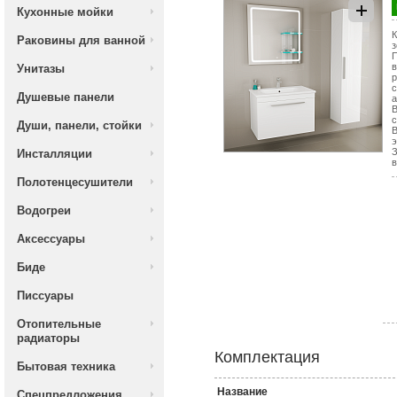
Кухонные мойки
К
Раковины для ванной
з
П
в
Унитазы
р
с
Душевые панели
а
В
Души, панели, стойки
э
З
Инсталляции
в
Полотенцесушители
Водогреи
Аксессуары
Биде
Писсуары
Отопительные
радиаторы
Комплектация
Бытовая техника
Название
Спецпредложения