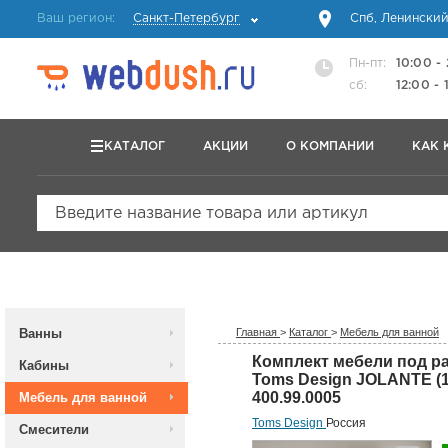
Ваш регион:
Санкт-Петербург
Спб, Ленинский
Пн-пт:
10:00 -
сб:
12:00 - 
КАТАЛОГ
АКЦИИ
О КОМПАНИИ
КАК 
Введите название товара или артикул
Ванны
Главная
>
Каталог
>
Мебель для ванной
Комплект мебели под р
Кабины
Toms Design JOLANTE (1
400.99.0005
Мебель для ванной
Toms Design
Россия
Смесители