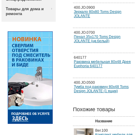
400.JO.0900
Товары для дома и
Зеркало 80х80 Toms Design
ремонта
JOLANTE
400.JO.0700
Пенал 35х170 Toms Design
JOLANTE (цв.белый)
640177
Раковина мебельная 80x48 Дрея
Euphoria 640177
400.JO.0500
Тумба под раковину 80х48 Toms
Design JOLANTE (1 ящик)
Похожие товары
Название
Ber.100
Комплект мебели для