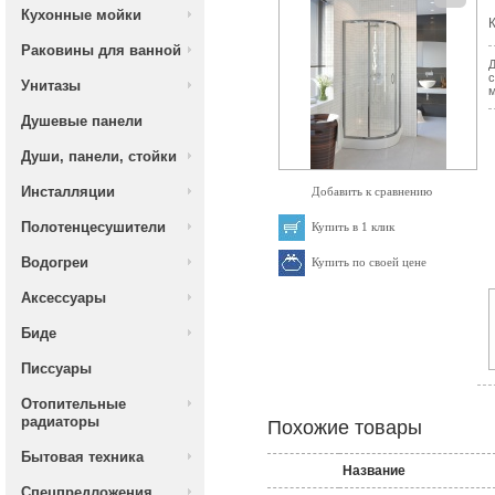
Кухонные мойки
К
Раковины для ванной
Д
с
Унитазы
м
Душевые панели
Души, панели, стойки
Инсталляции
Добавить к сравнению
Полотенцесушители
Купить в 1 клик
Водогреи
Купить по своей цене
Аксессуары
Биде
Писсуары
Отопительные
радиаторы
Похожие товары
Бытовая техника
Название
Спецпредложения