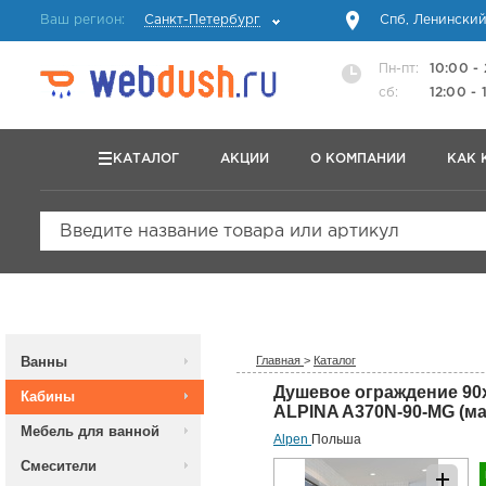
Ваш регион:
Санкт-Петербург
Спб, Ленинский
Пн-пт:
10:00 -
сб:
12:00 - 
КАТАЛОГ
АКЦИИ
О КОМПАНИИ
КАК 
Введите название товара или артикул
Ванны
Главная
>
Каталог
Душевое ограждение 90
Кабины
ALPINA A370N-90-MG (ма
Мебель для ванной
Alpen
Польша
Смесители