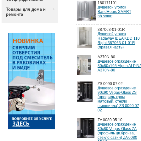
180171101
Душевой уголок
Товары для дома и
BandHours SMART
ремонта
bh.smart
387063-01-01R
Душевой уголок
Radaway IDEA KDD 110
Right 387063-01-01R
(правая часть)
A370N-80
Душевое ограждение
80x80х195 Alpen ALPIN
A370N-80
ZS 0090 07 02
Душевое ограждение
90x90 Vegas-Glass ZS
(профиль хром
матовый, стекло
шиншилла) ZS 0090 07
02
ZA 0080 05 10
Душевое ограждение
80x80 Vegas-Glass ZA
(профиль цв.бронза,
стекло сатин) ZA 0080