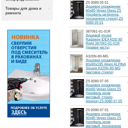
ZS 0080 05 01
Душевое ограждение
Товары для дома и
80x80 Vegas-Glass ZS
ремонта
(профиль цв.бронза,
прозрачное стекло) ZS
0080 05 01
387061-01-01R
Душевой уголок
Radaway IDEA KDD 80
Right 387061-01-01R
(правая часть)
A320N-80-MG
Душевое ограждение
80x80х195 Alpen ALPINA
Square A320N-80-MG
(матовое стекло)
ZS 0080 07 05
Душевое ограждение
80x80 Vegas-Glass ZS
(профиль хром
матовый, стекло
бронза) ZS 0080 07 05
ZS 0090 07 01
Душевое ограждение
90x90 Vegas-Glass ZS
(профиль хром
матовый, прозрачное