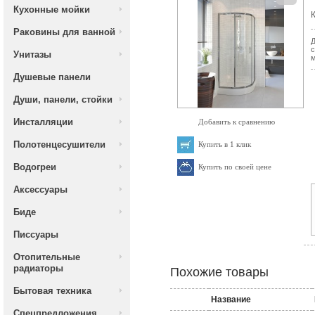
Кухонные мойки
К
Раковины для ванной
Д
с
Унитазы
м
Душевые панели
Души, панели, стойки
Инсталляции
Добавить к сравнению
Полотенцесушители
Купить в 1 клик
Водогреи
Купить по своей цене
Аксессуары
Биде
Писсуары
Отопительные
радиаторы
Похожие товары
Бытовая техника
Название
Спецпредложения