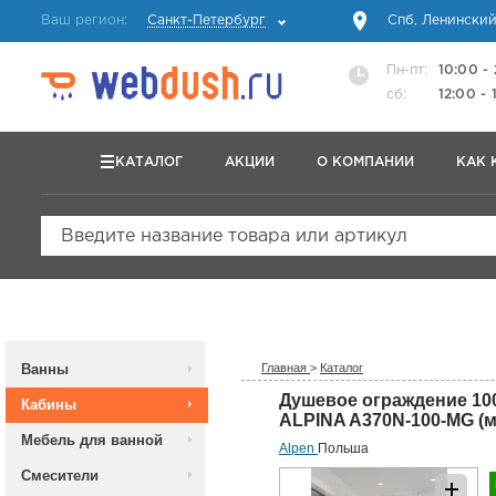
Ваш регион:
Санкт-Петербург
Спб, Ленинский
Пн-пт:
10:00 -
сб:
12:00 - 
КАТАЛОГ
АКЦИИ
О КОМПАНИИ
КАК 
Введите название товара или артикул
Ванны
Главная
>
Каталог
Душевое ограждение 10
Кабины
ALPINA A370N-100-MG (м
Мебель для ванной
Alpen
Польша
Смесители