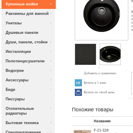
К
Кухонные мойки
В
Раковины для ванной
с
п
Унитазы
с
с
п
Душевые панели
Души, панели, стойки
Инсталляции
Полотенцесушители
Водогреи
Добавить к сравнению
Аксессуары
Купить в 1 клик
Биде
Купить по своей цене
Писсуары
Отопительные
Похожие товары
радиаторы
Название
Бытовая техника
F-21-328
Спецпредложения