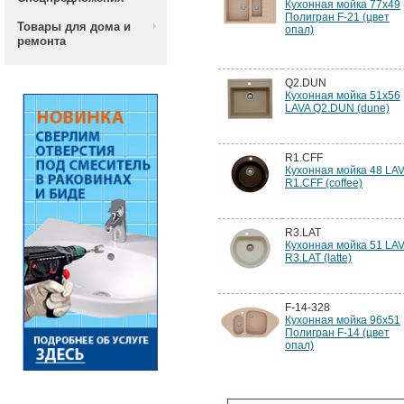
Кухонная мойка 77х49
Полигран F-21 (цвет
Товары для дома и
опал)
ремонта
Q2.DUN
Кухонная мойка 51x56
LAVA Q2.DUN (dune)
R1.CFF
Кухонная мойка 48 LA
R1.CFF (coffee)
R3.LAT
Кухонная мойка 51 LA
R3.LAT (latte)
F-14-328
Кухонная мойка 96х51
Полигран F-14 (цвет
опал)