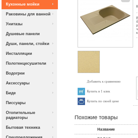
Кухонные мойки
К
Раковины для ванной
В
б
Унитазы
р
ч
к
Душевые панели
Души, панели, стойки
Инсталляции
Полотенцесушители
Водогреи
Добавить к сравнению
Аксессуары
Купить в 1 клик
Биде
Купить по своей цене
Писсуары
Отопительные
Похожие товары
радиаторы
Бытовая техника
Название
Спецпредложения