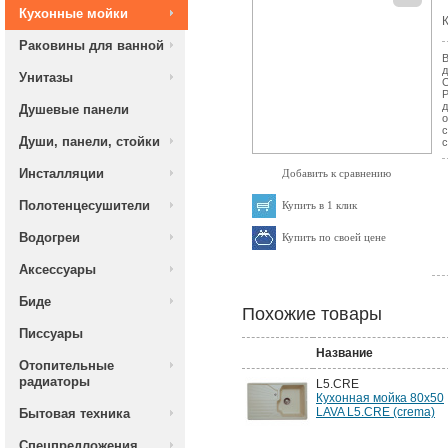
Кухонные мойки
К
Раковины для ванной
В
д
Унитазы
О
Р
д
Душевые панели
о
с
Души, панели, стойки
с
Инсталляции
Добавить к сравнению
Полотенцесушители
Купить в 1 клик
Водогреи
Купить по своей цене
Аксессуары
Биде
Похожие товары
Писсуары
Название
Отопительные
радиаторы
L5.CRE
Кухонная мойка 80x50
LAVA L5.CRE (crema)
Бытовая техника
Спецпредложения